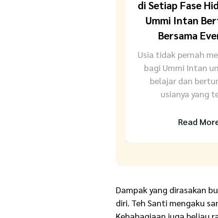
di Setiap Fase Hi
Ummi Intan Be
Bersama Ev
Usia tidak pernah me
bagi Ummi Intan un
belajar dan bertu
usianya yang te
Read Mor
Dampak yang dirasakan buk
diri. Teh Santi mengaku s
Kebahagiaan juga beliau ra