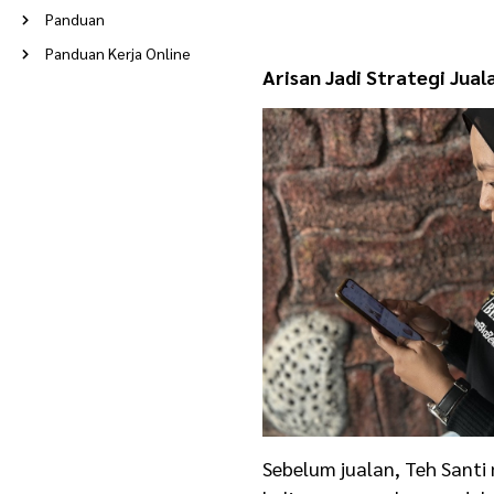
Panduan
Panduan Kerja Online
Arisan Jadi Strategi Jual
Peluang Usaha
Poin Berkah
Ramadan
Reseller
Rumah Tangga
Stories
Supplier
Tentang Evermos
Update Terkini
Usaha
Usaha Modal Kecil
Usaha Rumahan
Sebelum jualan, Teh Santi 