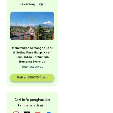
Sekarang Juga!
Menemukan Semangat Baru
di Setiap Fase Hidup: Kisah
Ummi Intan Bertumbuh
Bersama Evermos
Selengkapnya..
Daftar GRATIS Disini
Cari info penghasilan
tambahan di sini!