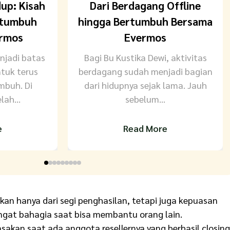
dup: Kisah
Dari Berdagang Offline
rtumbuh
hingga Bertumbuh Bersama
ermos
Evermos
njadi batas
Bagi Bu Kustika Dewi, aktivitas
tuk terus
berdagang sudah menjadi bagian
mbuh. Di
dari hidupnya sejak lama. Jauh
lah...
sebelum...
e
Read More
an hanya dari segi penghasilan, tetapi juga kepuasan
angat bahagia saat bisa membantu orang lain.
sakan saat ada anggota resellernya yang berhasil closing