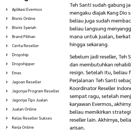
Teh Santi sudah gabung jad
Aplikasi Evermos
mengaku diajak Kang Dio 
Bisnis Online
beliau juga sudah membaca
Bisnis Syariah
beliau langsung menyangg
mana untuk jualan, berkat
Brand Pilihan
hingga sekarang.
Cerita Reseller
Dropship
Sebelum jadi reseller, Teh
dan membutuhkan rehabili
Dropshipper
resign. Setelah itu, belia
Emas
Perjalanan Teh Santi sebag
Jagoan Reseller
Koordinator Reseller Indon
Jagonya Program Reseller
sempat ragu, setelah menj
Jagonya Tips Jualan
karyawan Evermos, akhirnya
Jualan Online
beliau memikirkan strategi
Kelas Reseller Sukses
reseller lain. Akhirnya, be
arisan.
Kerja Online