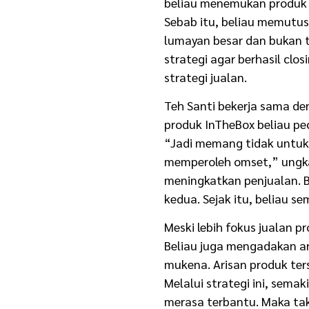
beliau menemukan produk k
Usaha Sampingan
Sebab itu, beliau memutus
lumayan besar dan bukan t
strategi agar berhasil clo
strategi jualan.
Teh Santi bekerja sama den
produk InTheBox beliau pec
“Jadi memang tidak untuk 
memperoleh omset,” ungkap 
meningkatkan penjualan. B
kedua. Sejak itu, beliau s
Meski lebih fokus jualan pr
Beliau juga mengadakan ari
mukena. Arisan produk ter
Melalui strategi ini, sem
merasa terbantu. Maka tak 