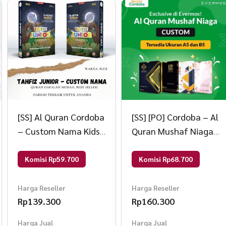
[SS] Al Quran Cordoba
[SS] [PO] Cordoba – Al
– Custom Nama Kids
Quran Mushaf Niaga
Tahfiz Junior – PO B5
B5 Custom Nama
Purple
Custom 3
Komisi Rp59.700
Komisi Rp68.700
Harga Reseller
Harga Reseller
Rp
139.300
Rp
160.300
Harga Jual
Harga Jual