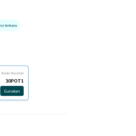
si terbaru
Kode Voucher
30POT1
Gunakan