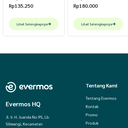
Nama Sendiri An Nuha
Rp
135.250
Rp
180.000
all variant
Lihat Selengkapnya
Lihat Selengkapnya
Tentang Kami
Tentang Evermos
Evermos HQ
Kontak
Promo
Jl. Ir. H. Juanda No.95, Lb.
Produk
Siliwangi, Kecamatan