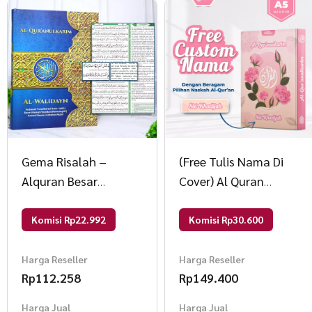
Gema Risalah –
(Free Tulis Nama Di
Alquran Besar
Cover) Al Quran
Alwalidayn Mushaf
Custom Desain
Utsmani Untuk Lansia
Muslimah Ukuran A5
Komisi Rp22.992
Komisi Rp30.600
Jumbo B4 32x25cm
Terjemahan Perkata
Terjemahan B4 HIJAU
Latin Bombay Qur’an
Harga Reseller
Harga Reseller
Rp
112.258
Rp
149.400
Custom Muslimah
Hardcover Bisa Pakai
Harga Jual
Harga Jual