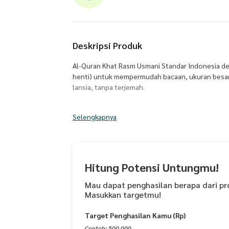
Deskripsi Produk
Al-Quran Khat Rasm Usmani Standar Indonesia den
henti) untuk mempermudah bacaan, ukuran besar
lansia, tanpa terjemah.
Ukuran B4 = 26 x 38 cm
Selengkapnya
Penerbit : PT Cordoba Internasional Indonesia
Tipe Produk : Hard Cover
Hitung Potensi Untungmu!
Mau dapat penghasilan berapa dari pr
Masukkan targetmu!
Target Penghasilan Kamu (Rp)
Contoh: 500.000