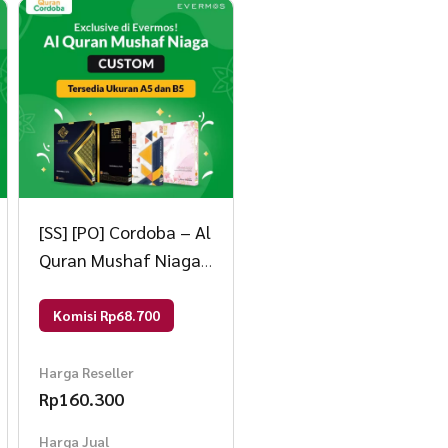
[SS] [PO] Cordoba – Al
Quran Mushaf Niaga
B5 Custom Nama
Custom 4
Komisi Rp68.700
Harga Reseller
Rp
160.300
Harga Jual