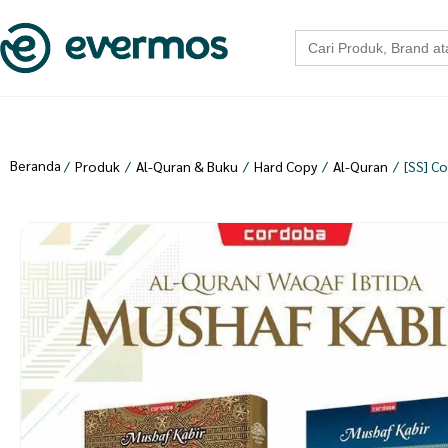
Search
for:
Beranda
/
Produk
/
Al-Quran & Buku
/
Hard Copy
/
Al-Quran
/
[SS] C