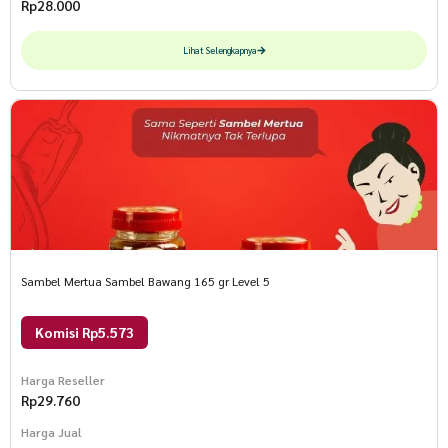
Rp
28.000
Lihat Selengkapnya
Sambel Mertua Sambel Bawang 165 gr Level 5
Komisi Rp5.573
Harga Reseller
Rp
29.760
Harga Jual