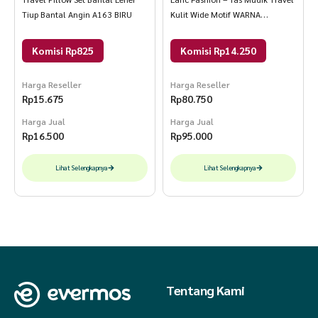
Tiup Bantal Angin A163 BIRU
Kulit Wide Motif WARNA
SILVERBAT
Komisi Rp825
Komisi Rp14.250
Harga Reseller
Harga Reseller
Rp
15.675
Rp
80.750
Harga Jual
Harga Jual
Rp
16.500
Rp
95.000
Lihat Selengkapnya
Lihat Selengkapnya
Tentang Kami