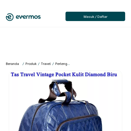
Masuk / Daftar
Beranda
/
Produk
/
Travel
/
Perlengkapan Travel
/
Travel Bag
/
Lanc Fashi