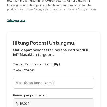
tebal dan mudah dibersihkan*Ukuran besar ,1 kantong utama *1
kantong depanUntuk spesifikasi telah kami cantumkan pada foto
produk .Harap di cek fotonya ya sist atau agan, karena foto yang kami
tampilkan langsung di ambil dari stok barang ready , bukan copy dari
web lain. sehingga foto tersebut dapat mempresentasikan barang
Selengkapnya
sesungguhnya. Mohon untuk mencantumkan pilihan warna dan
alternatif pilihan warna lain pada data pemesanan, apabila tidak ada
keterangan kami akan kirim random. Yuk di order sista n agan, ^^ stok
ready ,barang di cek sebelum dikirim, packing rapih dan aman sampai
tujuan .Pengiriman setiap hari, sabtu setengah hari, hari libur
Hitung Potensi Untungmu!
pengiriman ikut libur ya
Mau dapat penghasilan berapa dari produk
ini? Masukkan targetmu!
Target Penghasilan Kamu (Rp)
Contoh: 500.000
Komisi per produk ini
Rp19.000