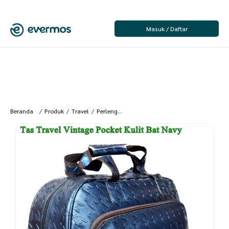
Masuk / Daftar
Beranda
/
Produk
/
Travel
/
Perlengkapan Travel
/
Travel Bag
/
Lanc Fashi