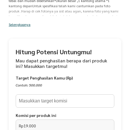
tebal dan mudah dibersihkan*Ukuran besar ,1 kantong utama *1
kantong depanUntuk spesifikasi telah kami cantumkan pada foto
produk .Harap di cek fotonya ya sist atau agan, karena foto yang kami
tampilkan langsung di ambil dari stok barang ready , bukan copy dari
web lain. sehingga foto tersebut dapat mempresentasikan barang
Selengkapnya
sesungguhnya. Mohon untuk mencantumkan pilihan warna dan
alternatif pilihan warna lain pada data pemesanan, apabila tidak ada
keterangan kami akan kirim random. Yuk di order sista n agan, ^^ stok
ready ,barang di cek sebelum dikirim, packing rapih dan aman sampai
tujuan .Pengiriman setiap hari, sabtu setengah hari, hari libur
Hitung Potensi Untungmu!
pengiriman ikut libur ya
Mau dapat penghasilan berapa dari produk
ini? Masukkan targetmu!
Target Penghasilan Kamu (Rp)
Contoh: 500.000
Komisi per produk ini
Rp19.000