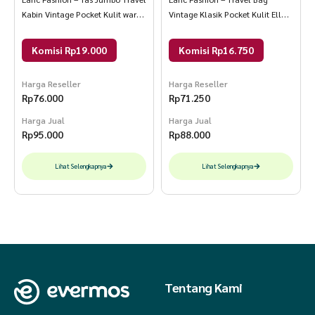
Kabin Vintage Pocket Kulit warna
Vintage Klasik Pocket Kulit Ell
navy diamond
warna cream
Komisi Rp19.000
Komisi Rp16.750
Harga Reseller
Harga Reseller
Rp
76.000
Rp
71.250
Harga Jual
Harga Jual
Rp
95.000
Rp
88.000
Lihat Selengkapnya
Lihat Selengkapnya
Tentang Kami