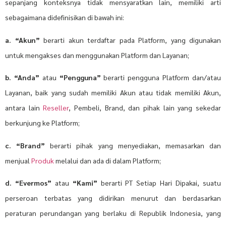
sepanjang konteksnya tidak mensyaratkan lain, memiliki arti
sebagaimana didefinisikan di bawah ini:
a. “Akun”
berarti akun terdaftar pada Platform, yang digunakan
untuk mengakses dan menggunakan Platform dan Layanan;
b. “Anda”
atau
“Pengguna”
berarti pengguna Platform dan/atau
Layanan, baik yang sudah memiliki Akun atau tidak memiliki Akun,
antara lain
Reseller
, Pembeli, Brand, dan pihak lain yang sekedar
berkunjung ke Platform;
c. “Brand”
berarti pihak yang menyediakan, memasarkan dan
menjual
Produk
melalui dan ada di dalam Platform;
d. “Evermos”
atau
“Kami”
berarti PT Setiap Hari Dipakai, suatu
perseroan terbatas yang didirikan menurut dan berdasarkan
peraturan perundangan yang berlaku di Republik Indonesia, yang