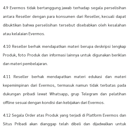
4.9 Evermos tidak bertanggung jawab terhadap segala perselisihan
antara Reseller dengan para konsumen dari Reseller, kecuali dapat
dibuktikan bahwa perselisihan tersebut disebabkan oleh kesalahan
atau kelalaian Evermos.
4.10 Reseller berhak mendapatkan materi berupa deskripsi lengkap
Produk, foto Produk dan informasi lainnya untuk digunakan beriklan
dan materi pembelajaran.
4.11 Reseller berhak mendapatkan materi edukasi dan materi
kepemimpinan dari Evermos, termasuk namun tidak terbatas pada
dukungan pribadi lewat Whatsapp, grup Telegram dan pelatihan
offline sesuai dengan kondisi dan kebijakan dari Evermos.
4.12 Segala Order atas Produk yang terjadi di Platform Evermos dan
Situs Pribadi akan dianggap telah dibeli dan dijadwalkan untuk