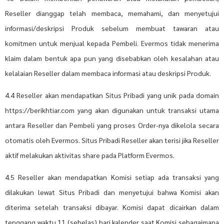
Reseller dianggap telah membaca, memahami, dan menyetujui
informasi/deskripsi Produk sebelum membuat tawaran atau
komitmen untuk menjual kepada Pembeli. Evermos tidak menerima
klaim dalam bentuk apa pun yang disebabkan oleh kesalahan atau
kelalaian Reseller dalam membaca informasi atau deskripsi Produk.
4.4 Reseller akan mendapatkan Situs Pribadi yang unik pada domain
https://berikhtiar.com yang akan digunakan untuk transaksi utama
antara Reseller dan Pembeli yang proses Order-nya dikelola secara
otomatis oleh Evermos. Situs Pribadi Reseller akan terisi jika Reseller
aktif melakukan aktivitas share pada Platform Evermos.
4.5 Reseller akan mendapatkan Komisi setiap ada transaksi yang
dilakukan lewat Situs Pribadi dan menyetujui bahwa Komisi akan
diterima setelah transaksi dibayar. Komisi dapat dicairkan dalam
tenggang waktu 11 (sebelas) hari kalender saat Komisi sebagaimana