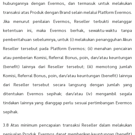
hubungannya dengan Evermos, dan termasuk untuk melakukan
transaksi atas Produk dengan Brand selain melalui Platform Evermos.
Jika menurut penilaian Evermos, Reseller terbukti melanggar
ketentuan ini, maka Evermos berhak, sewaktu-waktu tanpa
pemberitahuan sebelumnya, untuk (i) melakukan penangguhan Akun
Reseller tersebut pada Platform Evermos; (ii) menahan pencairan
atau pemberian Komisi, Referral Bonus, poin, dan/atau keuntungan
(benefit) lainnya dari Reseller tersebut; (iii) memotong jumlah
Komisi, Referral Bonus, poin, dan/atau keuntungan (benefit) lainnya
dari Reseller tersebut secara langsung dengan jumlah yang
ditentukan Evermos sepihak; dan/atau (iv) mengambil segala
tindakan lainnya yang dianggap perlu sesuai pertimbangan Evermos
sepihak.
3.8 Atas minimum pencapaian transaksi Reseller dalam melakukan
penjualan Produk, Evermos dapat memberikan keuntungan (benefit)