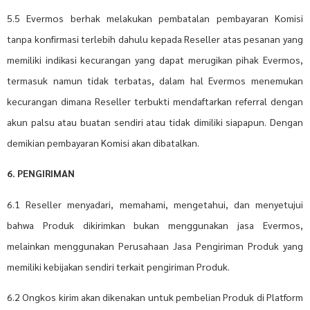
5.5 Evermos berhak melakukan pembatalan pembayaran Komisi
tanpa konfirmasi terlebih dahulu kepada Reseller atas pesanan yang
memiliki indikasi kecurangan yang dapat merugikan pihak Evermos,
termasuk namun tidak terbatas, dalam hal Evermos menemukan
kecurangan dimana Reseller terbukti mendaftarkan referral dengan
akun palsu atau buatan sendiri atau tidak dimiliki siapapun. Dengan
demikian pembayaran Komisi akan dibatalkan.
6. PENGIRIMAN
6.1 Reseller menyadari, memahami, mengetahui, dan menyetujui
bahwa Produk dikirimkan bukan menggunakan jasa Evermos,
melainkan menggunakan Perusahaan Jasa Pengiriman Produk yang
memiliki kebijakan sendiri terkait pengiriman Produk.
6.2 Ongkos kirim akan dikenakan untuk pembelian Produk di Platform