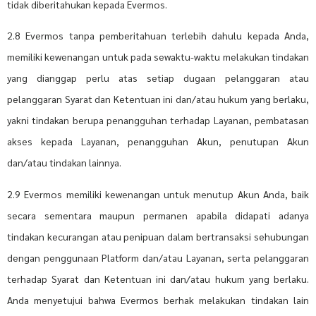
tidak diberitahukan kepada Evermos.
2.8 Evermos tanpa pemberitahuan terlebih dahulu kepada Anda,
memiliki kewenangan untuk pada sewaktu-waktu melakukan tindakan
yang dianggap perlu atas setiap dugaan pelanggaran atau
pelanggaran Syarat dan Ketentuan ini dan/atau hukum yang berlaku,
yakni tindakan berupa penangguhan terhadap Layanan, pembatasan
akses kepada Layanan, penangguhan Akun, penutupan Akun
dan/atau tindakan lainnya.
2.9 Evermos memiliki kewenangan untuk menutup Akun Anda, baik
secara sementara maupun permanen apabila didapati adanya
tindakan kecurangan atau penipuan dalam bertransaksi sehubungan
dengan penggunaan Platform dan/atau Layanan, serta pelanggaran
terhadap Syarat dan Ketentuan ini dan/atau hukum yang berlaku.
Anda menyetujui bahwa Evermos berhak melakukan tindakan lain