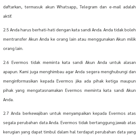
daftarkan, termasuk akun Whatsapp, Telegram dan e-mail adalah
aktif.
2.5 Anda harus berhati-hati dengan kata sandi Anda. Anda tidak boleh
mentransfer Akun Anda ke orang lain atau menggunakan Akun milik
orang lain.
2.6 Evermos tidak meminta kata sandi Akun Anda untuk alasan
apapun. Kami juga menghimbau agar Anda segera menghubungi dan
menginformasikan kepada Evermos jika ada pihak ketiga maupun
pihak yang mengatasnamakan Evermos meminta kata sandi Akun
Anda.
2.7 Anda berkewajiban untuk menyampaikan kepada Evermos atas
segala perubahan data Anda. Evermos tidak bertanggung jawab atas
kerugian yang dapat timbul dalam hal terdapat perubahan data yang