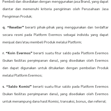
Pembeli dan disediakan dengan menggunakan jasa Brand, yang dapat
diantar dan memenuhi kriteria pengiriman oleh Perusahaan Jasa
Pengiriman Produk;
q. “Reseller”
berarti pihak-pihak yang menggunakan dan terdaftar
secara resmi pada Platform Evermos sebagai individu yang dapat
menjual dan/atau membeli Produk melalui Platform;
r. “Koin Evermos”
berarti suatu fitur saldo pada Platform Evermos
(bukan fasilitas penyimpanan dana), yang disediakan oleh Evermos
dan dapat digunakan untuk ditukarkan dengan pembelian Produk
melalui Platform Evermos;
s. “Saldo Komisi”
berarti suatu fitur saldo pada Platform Evermos
(bukan fasilitas penyimpanan dana), yang disediakan oleh Evermos
untuk menampung dana hasil Komisi, transaksi, bonus, dan referral;