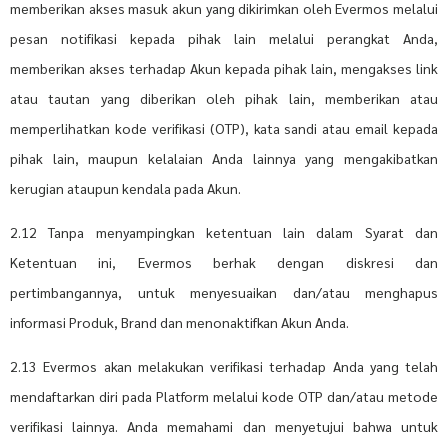
memberikan akses masuk akun yang dikirimkan oleh Evermos melalui
pesan notifikasi kepada pihak lain melalui perangkat Anda,
memberikan akses terhadap Akun kepada pihak lain, mengakses link
atau tautan yang diberikan oleh pihak lain, memberikan atau
memperlihatkan kode verifikasi (OTP), kata sandi atau email kepada
pihak lain, maupun kelalaian Anda lainnya yang mengakibatkan
kerugian ataupun kendala pada Akun.
2.12 Tanpa menyampingkan ketentuan lain dalam Syarat dan
Ketentuan ini, Evermos berhak dengan diskresi dan
pertimbangannya, untuk menyesuaikan dan/atau menghapus
informasi Produk, Brand dan menonaktifkan Akun Anda.
2.13 Evermos akan melakukan verifikasi terhadap Anda yang telah
mendaftarkan diri pada Platform melalui kode OTP dan/atau metode
verifikasi lainnya. Anda memahami dan menyetujui bahwa untuk