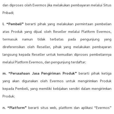
dan diproses oleh Evermos jika melakukan pembayaran melalui Situs
Pribadi;
l. “Pembeli”
berarti pihak yang melakukan permintaan pembelian
atas Produk yang dijual oleh Reseller melalui Platform Evermos,
termasuk namun tidak terbatas pada pengunjung yang
direferensikan oleh Reseller, pihak yang melakukan pembayaran
langsung kepada Reseller untuk kemudian diproses pembeliannya
melalui Platform Evermos, dan pengunjung terdaftar;
m. “Perusahaan Jasa Pengiriman Produk”
berarti pihak ketiga
yang akan digunakan oleh Evermos untuk mengirimkan Produk
kepada Pembeli, yang memiliki kebijakan sendiri dalam mengirimkan
Produk;
n. “Platform”
berarti situs web, platform dan aplikasi “Evermos”