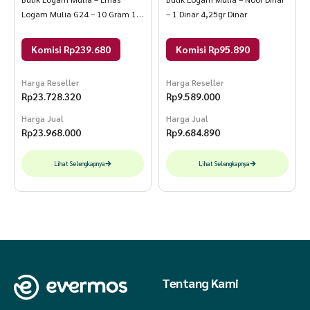
Logam Mulia G24 – 10 Gram 10
– 1 Dinar 4,25gr Dinar
Gram LM Galeri24
Komisi Rp239.680
Komisi Rp95.890
Harga Reseller
Harga Reseller
Rp
23.728.320
Rp
9.589.000
Harga Jual
Harga Jual
Rp
23.968.000
Rp
9.684.890
Lihat Selengkapnya
Lihat Selengkapnya
Tentang Kami