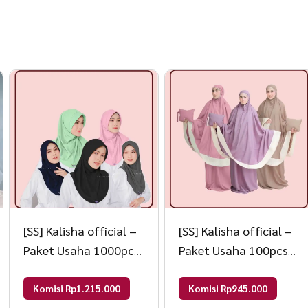
[SS] Kalisha official –
[SS] Kalisha official –
Paket Usaha 1000pcs
Paket Usaha 100pcs
Hijab Sporty 90000
Mukena Adara 60000
Mix
Mix
Komisi Rp1.215.000
Komisi Rp945.000