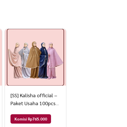
[SS] Kalisha official –
Paket Usaha 100pcs
Mukena Alana 55000
Mix
Komisi Rp765.000