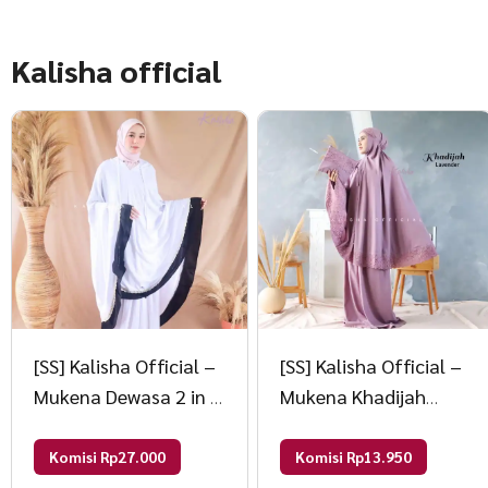
Kalisha official
[SS] Kalisha Official –
[SS] Kalisha Official –
Mukena Dewasa 2 in 1
Mukena Khadijah
Ayumna rayon viscose
Polos Jumbo Bordir
Premium All Size
600 Dark Grey
Komisi Rp27.000
Komisi Rp13.950
Lavender