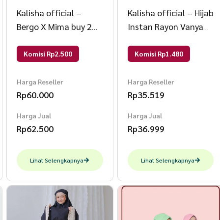
Kalisha official –
Kalisha official – Hijab
Bergo X Mima buy 2
Instan Rayon Vanya
VANYA XL FREE
Kecil Size S Coffe
KALUNA XL Greycream
Komisi Rp2.500
Komisi Rp1.480
Harga Reseller
Harga Reseller
Rp
60.000
Rp
35.519
Harga Jual
Harga Jual
Rp
62.500
Rp
36.999
Lihat Selengkapnya
Lihat Selengkapnya