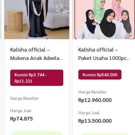
Kalisha official –
Kalisha official –
Mukena Anak Adeela
Paket Usaha 1000pcs
Free tas pouch
Hijab Sporty 90000
Mix
Komisi Rp3.744 -
Komisi Rp540.000
Rp11.231
Harga Reseller
Harga Reseller
Rp
12.960.000
Harga Jual
Harga Jual
Rp
74.875
Rp
13.500.000