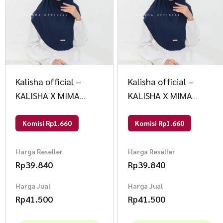
Kalisha official –
Kalisha official –
KALISHA X MIMA
KALISHA X MIMA
Jilbab Instan Kaos
Jilbab Instan Kaos
Rayon Hijab VANYA
Rayon Hijab VANYA
Komisi Rp1.660
Komisi Rp1.660
Allsize Black
SIZE M Rose
Harga Reseller
Harga Reseller
Rp
39.840
Rp
39.840
Harga Jual
Harga Jual
Rp
41.500
Rp
41.500