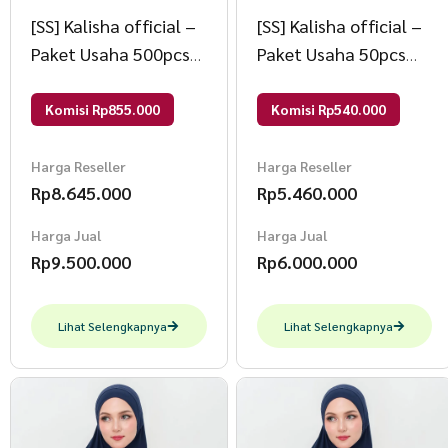
[SS] Kalisha official –
[SS] Kalisha official –
Paket Usaha 500pcs
Paket Usaha 50pcs
Hijab Fatima 85000
Mukena Khadijah
Mix
30000 Mix
Komisi Rp855.000
Komisi Rp540.000
Harga Reseller
Harga Reseller
Rp
8.645.000
Rp
5.460.000
Harga Jual
Harga Jual
Rp
9.500.000
Rp
6.000.000
Lihat Selengkapnya
Lihat Selengkapnya