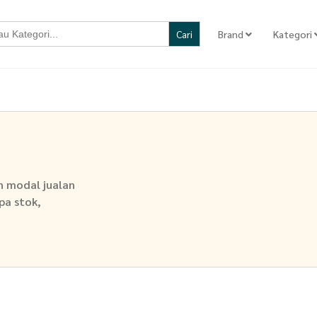
Brand
Kategori
ih modal jualan
npa stok,