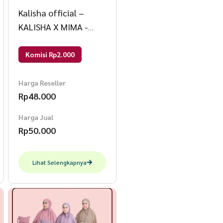
Kalisha official –
KALISHA X MIMA -
Jilbab Instan Kaos
Rayon Vanya Size L
Komisi Rp2.000
Dusty
Harga Reseller
Rp
48.000
Harga Jual
Rp
50.000
Lihat Selengkapnya