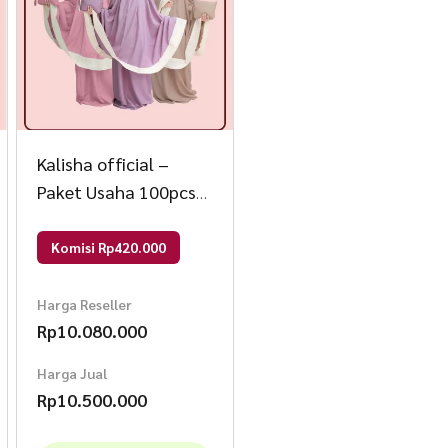
Kalisha official –
Paket Usaha 100pcs
Mukena Adara 60000
Mix
Komisi Rp420.000
Harga Reseller
Rp
10.080.000
Harga Jual
Rp
10.500.000