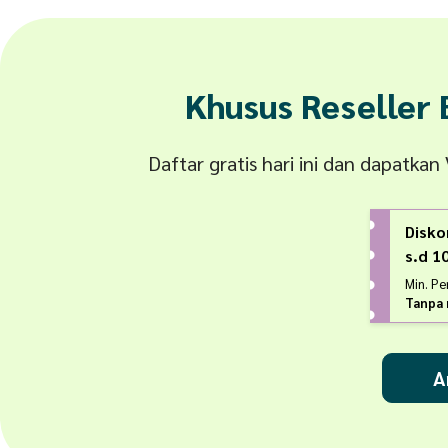
Khusus Reseller
Daftar gratis hari ini dan dapatka
Disko
s.d 
Min. P
Tanpa 
A