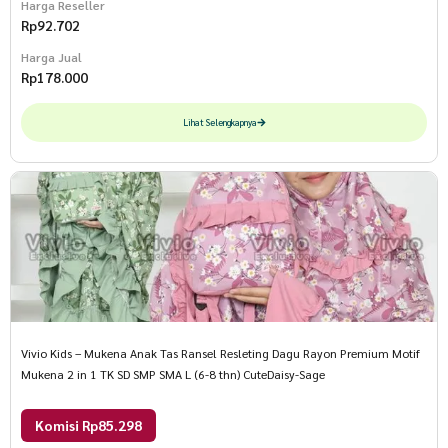
Harga Reseller
Rp
92.702
Harga Jual
Rp
178.000
Lihat Selengkapnya
Vivio Kids – Mukena Anak Tas Ransel Resleting Dagu Rayon Premium Motif
Mukena 2 in 1 TK SD SMP SMA L (6-8 thn) CuteDaisy-Sage
Komisi Rp85.298