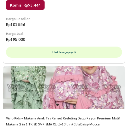
Komisi Rp93.444
Harga Reseller
Rp
101.556
Harga Jual
Rp
195.000
Lihat Selengkapnya
Vivio Kids – Mukena Anak Tas Ransel Resleting Dagu Rayon Premium Motif
Mukena 2 in 1 TK SD SMP SMA XL (8-13 thn) CuteDaisy-Mocca