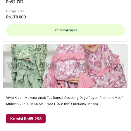
Rp
92.702
Harga Jual
Rp
178.000
Lihat Selengkapnya
Vivio Kids – Mukena Anak Tas Ransel Resleting Dagu Rayon Premium Motif
Mukena 2 in 1 TK SD SMP SMA L (6-8 thn) CuteDaisy-Mocca
Komisi Rp85.298