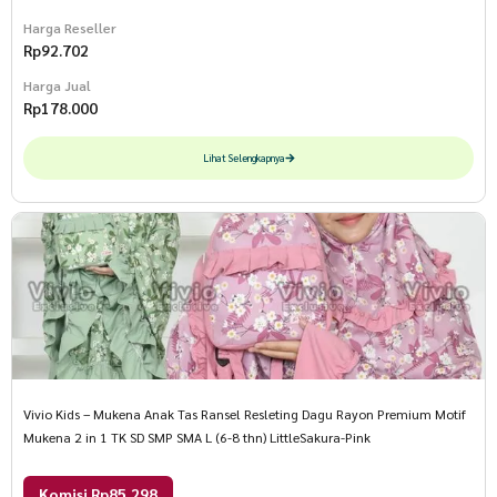
Harga Reseller
Rp
92.702
Harga Jual
Rp
178.000
Lihat Selengkapnya
Vivio Kids – Mukena Anak Tas Ransel Resleting Dagu Rayon Premium Motif
Mukena 2 in 1 TK SD SMP SMA L (6-8 thn) LittleSakura-Pink
Komisi Rp85.298