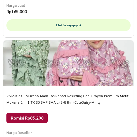
Harga Jual
Rp
165.000
Lihat Selengkapnya
Vivio Kids – Mukena Anak Tas Ransel Resleting Dagu Rayon Premium Motif
Mukena 2 in 1 TK SD SMP SMA L (6-8 thn) CuteDaisy-Minty
Komisi Rp85.298
Harga Reseller