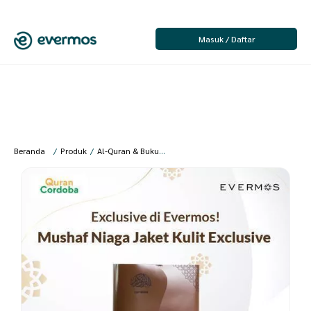
Masuk / Daftar
Beranda
/
Produk
/
Al-Quran & Buku
/
Hard Copy
/
Al-Quran
/
[PO] Cordoba