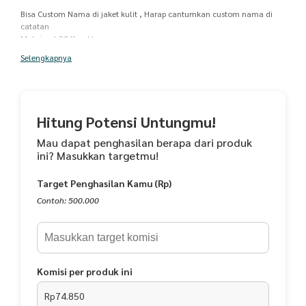
Bisa Custom Nama di jaket kulit , Harap cantumkan custom nama di
catatan
Maksimal 20 Karakter
Custom Nama menggunakan laser
Selengkapnya
Pre Order 7-10 Hari Kerja
Al Quran Mushaf Niaga Hadir dengan Cover Jaket Kulit Terpisah
Hitung Potensi Untungmu!
Jaket kulit bisa dilepas, Melindungi Al Quran dan lebih tahan lama
Mau dapat penghasilan berapa dari produk
Panduan praktis dalam berniaga, dilengkapi terjemahan hadis-hadis
ini? Masukkan targetmu!
amal niaga.
Target Penghasilan Kamu (Rp)
Spesifikasi :
Contoh: 500.000
- Material Kulit : Kulit Asli (Genuine Leather)
-Mushaf standar Indonesia (MSI) dengan Rasm Usmani
-Tajwid warna standar Kemenag RI
-Terjemah resmi standar Kemenag RI
Komisi per produk ini
-Hadis Niaga & Panduan Amal Niaga
-Hadis Motivasi
Rp74.850
-Ditashih oleh LPMQ Kemenag RI