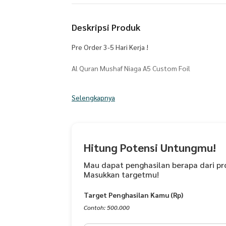
Deskripsi Produk
Pre Order 3-5 Hari Kerja !
Al Quran Mushaf Niaga A5 Custom Foil
Harap Cantumkan Nama Custom di Catatan. Maksim
Selengkapnya
Custom Nama ditulis menggunakan Foil diatas Co
Panduan praktis dalam berniaga, dilengkapi terje
Spesifikasi :
Hitung Potensi Untungmu!
- Bahan Cover :
Mau dapat penghasilan berapa dari pr
Masukkan targetmu!
- Foil Custom Berwarna Gold
-Mushaf standar Indonesia (MSI) dengan Rasm U
Target Penghasilan Kamu (Rp)
-Tajwid warna standar Kemenag RI
-Terjemah resmi standar Kemenag RI
Contoh: 500.000
-Hadis Niaga & Panduan Amal Niaga