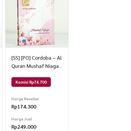
[SS] [PO] Cordoba – Al
Quran Mushaf Niaga
B5 Custom Nama Foil
Custom 3
Komisi Rp74.700
Harga Reseller
Rp
174.300
Harga Jual
Rp
249.000