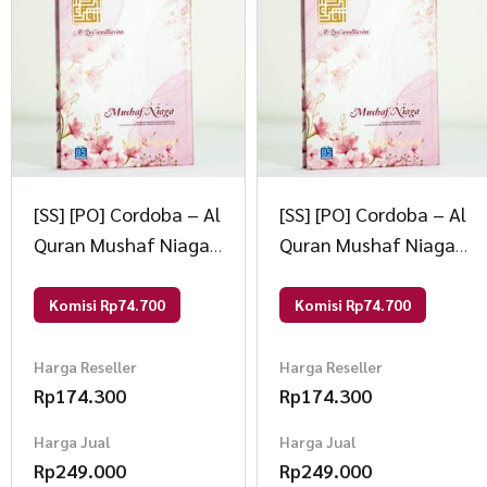
[SS] [PO] Cordoba – Al
[SS] [PO] Cordoba – Al
Quran Mushaf Niaga
Quran Mushaf Niaga
B5 Custom Nama Foil
B5 Custom Nama Foil
Custom 2
Custom 4
Komisi Rp74.700
Komisi Rp74.700
Harga Reseller
Harga Reseller
Rp
174.300
Rp
174.300
Harga Jual
Harga Jual
Rp
249.000
Rp
249.000