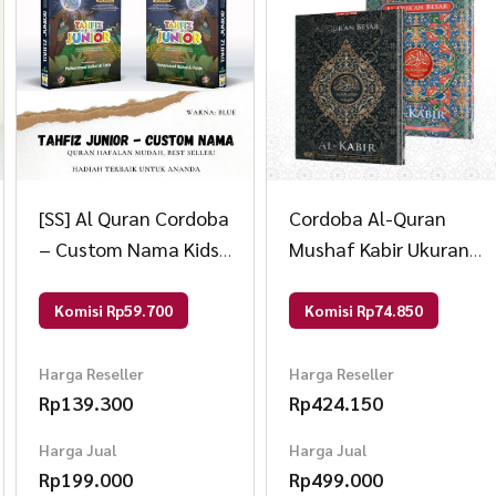
[SS] Al Quran Cordoba
Cordoba Al-Quran
– Custom Nama Kids
Mushaf Kabir Ukuran
Tahfiz Junior – PO B5
Besar Jarak 1 Meter
Purple
Masih Terbaca (B4) B4
Komisi Rp59.700
Komisi Rp74.850
Plus Standing
Random
Harga Reseller
Harga Reseller
Rp
139.300
Rp
424.150
Harga Jual
Harga Jual
Rp
199.000
Rp
499.000