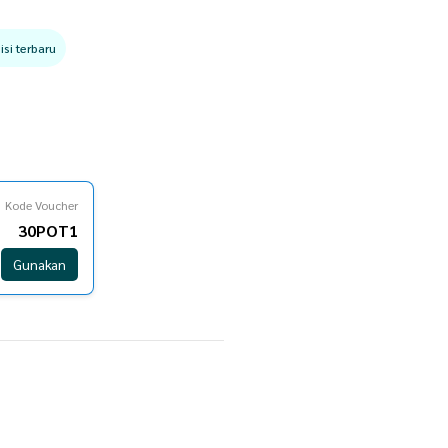
si terbaru
Kode Voucher
30POT1
Gunakan