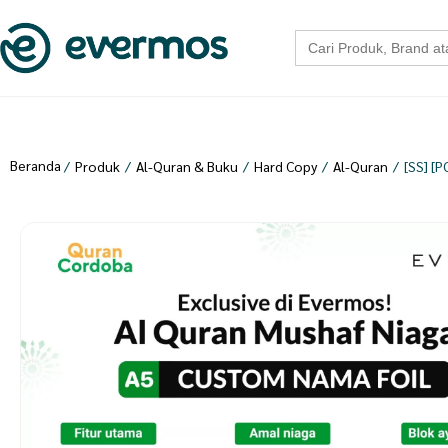
Search
for:
Beranda
/
Produk
/
Al-Quran & Buku
/
Hard Copy
/
Al-Quran
/
[SS] [