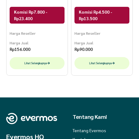
Sari DLUXE
Komisi Rp7.800 -
Komisi Rp4.500 -
Rp23.400
Rp13.500
Harga Reseller
Harga Reseller
Harga Jual
Harga Jual
Rp
156.000
Rp
90.000
Lihat Selengkapnya
Lihat Selengkapnya
Tentang Kami
Tentang Evermos
Evermos HQ