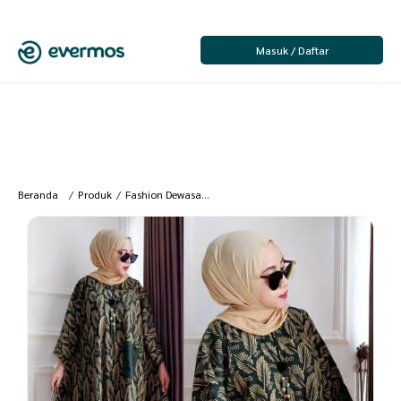
Masuk / Daftar
Beranda
/
Produk
/
Fashion Dewasa
/
Batik Dewasa
/
Batik Wanita
/
Batik A