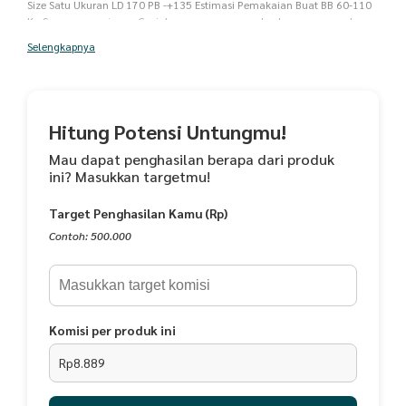
Size Satu Ukuran LD 170 PB -+135 Estimasi Pemakaian Buat BB 60-110
Kg Saran pencucian : - Cuci dengan cara manual. - Jangan merendam
kain terlalu lama. - Jangan menggunakan deterjen pemutih pada kain
Selengkapnya
yang memiliki warna selain putih. - Tidak perlu menjemur kain
langsung di bawah sinar matahari. - Setrika kain dengan suhu panas
yang sangat rendah NOTE: * WARNA TDK SAMA PERSIS DGN GAMBAR
(BISA LEBIH TUA/MUDA) KARENA EFEK FOTO. * Kemiripan warna dan
model barang dengan gambar: 90% (Photo hanya referensi saja) *
Hitung Potensi Untungmu!
Tidak Ada Pembelian Minimal, Beli 1 pun kita layani. * Wajib
mencantumkan warna cadangan apabila warna yang diminta kosong
Mau dapat penghasilan berapa dari produk
ini? Masukkan targetmu!
Target Penghasilan Kamu (Rp)
Contoh: 500.000
Komisi per produk ini
Rp8.889