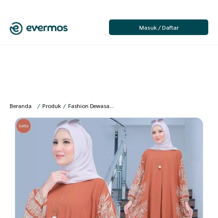
Masuk / Daftar
Beranda
/
Produk
/
Fashion Dewasa
/
Batik Dewasa
/
Batik Wanita
/
Batik 