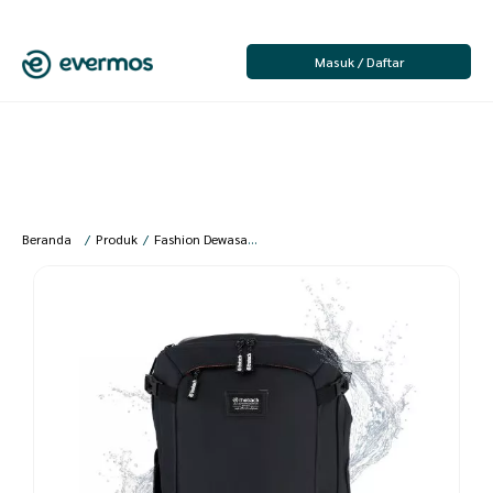
Masuk / Daftar
Beranda
/
Produk
/
Fashion Dewasa
/
Fashion Pria
/
Tas Pria
/
[SS] Thobach