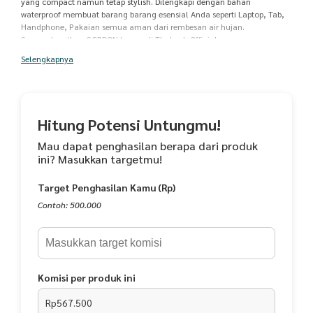
yang compact namun tetap stylish. Dilengkapi dengan bahan
waterproof membuat barang barang esensial Anda seperti Laptop, Tab,
Handphone, Pakaian semua aman dari rembesan air hujan.
Segera dapatkan GORDON hanya di Thobach Official.
Selengkapnya
DETAIL :
Material : PU Sponge
Lapisan Dalam : Satin 190T
Zipper : KYK Waterproof
Dimensi : 30cm x 14cm x 45 cm
Hitung Potensi Untungmu!
Kapasitas : 19 Liter
Mau dapat penghasilan berapa dari produk
Spesifikasi :
ini? Masukkan targetmu!
- Bahan Waterproof
- Bagian dalam di lengkapi kain satin dan busa untuk meredam
Target Penghasilan Kamu (Rp)
benturan
- Bagian depan terdapat slot untuk penyimpanan laptop dengan
Contoh: 500.000
maksimal kapasitas hingga 19 liter
- Bagian samping dilengkapi slot untuk penyimpanan Tumblr
- Bagian samping terdapat kompartemen tambahan untuk
penyimpanan ekstra
Komisi per produk ini
*) Untuk warna dan bahan tidak selalu sama 100% dengan gambar
karena efek cahaya dan tergantuk stok bahan yang ada di pasaran..
Rp567.500