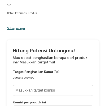
<>
Detail Informasi Produk:
<>
Selengkapnya
- Lingkar Dada 120-125cm
- Panjang 130cm
- Muat sampai BB <70Kg
Hitung Potensi Untungmu!
Toleransi Perbedaan Ukuran 0-2Cm
Mau dapat penghasilan berapa dari produk
ini? Masukkan targetmu!
Panjang Lengan : Lengan Panjang
Target Penghasilan Kamu (Rp)
Busui Fiendly dilengkapi Kancing depan
Contoh: 500.000
Material produk:
- Rayon
Saran Pencucian:
Komisi per produk ini