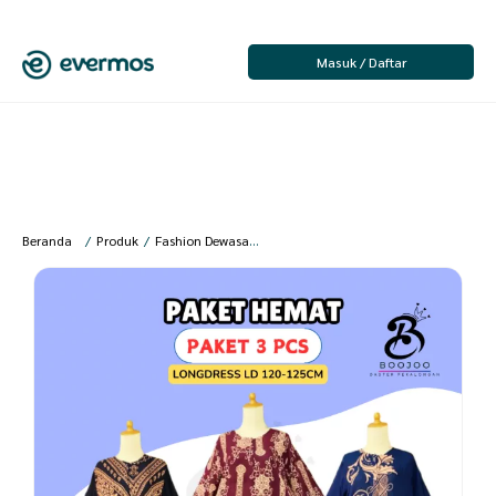
Masuk / Daftar
Beranda
/
Produk
/
Fashion Dewasa
/
Fashion Wanita
/
Baju Tidur Wanita
/