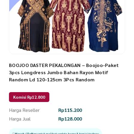
BOOJOO DASTER PEKALONGAN – Boojoo-Paket
3pcs Longdress Jumbo Bahan Rayon Motif
Random Ld 120-125cm 3Pcs Random
Komisi Rp12.800
Harga Reseller
Rp
115.200
Harga Jual
Rp
128.000
Masuk / Daftar
untuk melihat update harga & komisi terbaru