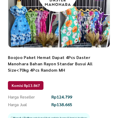
Boojoo Paket Hemat Dapat 4Pcs Daster
Manohara Bahan Rayon Standar Busui All
Size<70kg 4Pcs Random MH
Komisi Rp13.867
Harga Reseller
Rp
124.799
Harga Jual
Rp
138.665
Masuk / Daftar
untuk melihat update harga & komisi terbaru