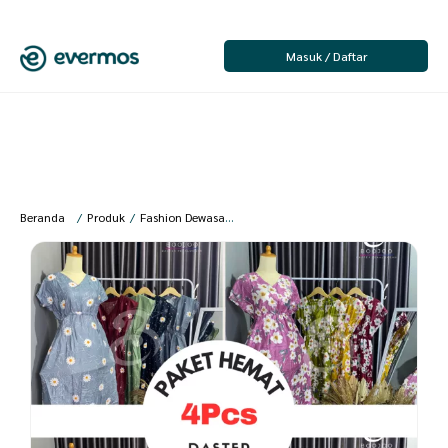
Masuk / Daftar
Beranda
/
Produk
/
Fashion Dewasa
/
Fashion Wanita
/
Baju Tidur Wanita
/