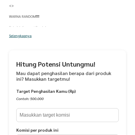
<>
WARNA RANDOM❗❗❗
Detail Informasi Produk:
<>
Selengkapnya
- Lingkar Dada 90-95cm
- Panjang 110cm
- Muat sampai BB <70Kg
Panjang Lengan : Lengan Pendek
Hitung Potensi Untungmu!
Material produk:
- Rayon
Mau dapat penghasilan berapa dari produk
ini? Masukkan targetmu!
Saran Pencucian:
- Cuci Kering
Target Penghasilan Kamu (Rp)
- Dicuci Dengan Tangan Saja
Contoh: 500.000
Komisi per produk ini