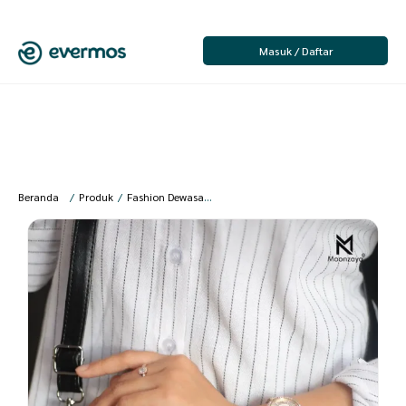
Masuk / Daftar
Beranda
/
Produk
/
Fashion Dewasa
/
Fashion Wanita
/
Tas Wanita
/
Moonz