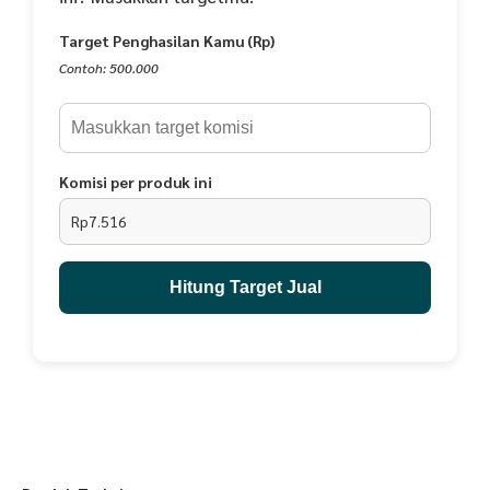
Terdiri dari Warna :
Target Penghasilan Kamu (Rp)
Black, Maroon, Teracotta, Olive, Sunkist, Khaki, Grey, White
Contoh: 500.000
Kelengkapan Produk
• Kartu garansi
• Silica gel / pengawet
• Kartu ucapan terimakasih
Komisi per produk ini
Rp7.516
Hitung Target Jual