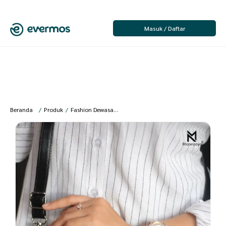
Masuk / Daftar
Beranda
/
Produk
/
Fashion Dewasa
/
Fashion Wanita
/
Tas Wanita
/
Moonz