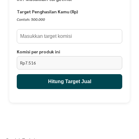
Terdiri dari Warna :
Target Penghasilan Kamu (Rp)
Black, Maroon, Teracotta, Olive, Sunkist, Khaki, Grey, White
Contoh: 500.000
Kelengkapan Produk
• Kartu garansi
• Silica gel / pengawet
• Kartu ucapan terimakasih
Komisi per produk ini
Rp7.516
Hitung Target Jual