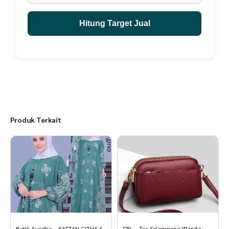
- 44 = 27.9cm
Hitung Target Jual
Produk Terkait
Batik Ayodha – KAFTAN GITHA 6
CBL – Tas Selempang Wanita