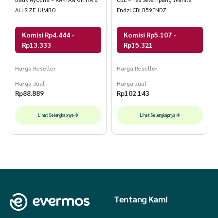
ALLSIZE JUMBO
Endzi CBLB59ENDZ
Komisi Rp4.444 -
Komisi Rp5.107 -
Rp13.333
Rp15.321
Harga Reseller
Harga Reseller
Harga Jual
Harga Jual
Rp
88.889
Rp
102.143
Lihat Selengkapnya
Lihat Selengkapnya
Tentang Kami