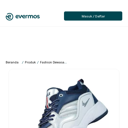
Masuk / Daftar
Beranda
/
Produk
/
Fashion Dewasa
/
Sepatu Olahraga
/
Sepatu Olahraga Pr