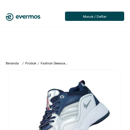
Masuk / Daftar
Beranda
/
Produk
/
Fashion Dewasa
/
Sepatu Olahraga
/
Sepatu Olahraga Pr