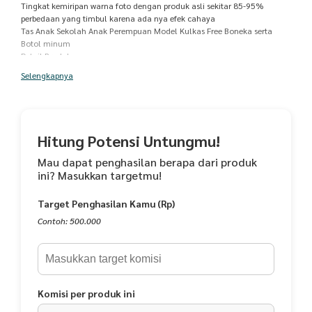
Tingkat kemiripan warna foto dengan produk asli sekitar 85-95%
perbedaan yang timbul karena ada nya efek cahaya
Tas Anak Sekolah Anak Perempuan Model Kulkas Free Boneka serta
Botol minum
Detail Produk
-Matrial bahan Dinir 300
Selengkapnya
-Size:43x30x17cm
-Terdapat 6 saku penyimpanan 1 ruang utama ,1 saku tengah,1 saku
lagi ada dibagian depan
1 saku nya ada dibelakang
--2 saku lagi bagian samping tampa ada tutup sleting
Hitung Potensi Untungmu!
-didalam nya terdapat sekat khusus untuk laptop disaku bagian tengah
ada dibagian saku utama
Mau dapat penghasilan berapa dari produk
Lapis dalam nya mengunakan saten tebal
ini? Masukkan targetmu!
-Tersedia dalam 3 pilihan warna
-pink
Target Penghasilan Kamu (Rp)
-ungu
-Biru
Contoh: 500.000
-Berat Produk;600 gram
-Cocok sekali untuk Anak Sekolah khusus nya .
Komisi per produk ini