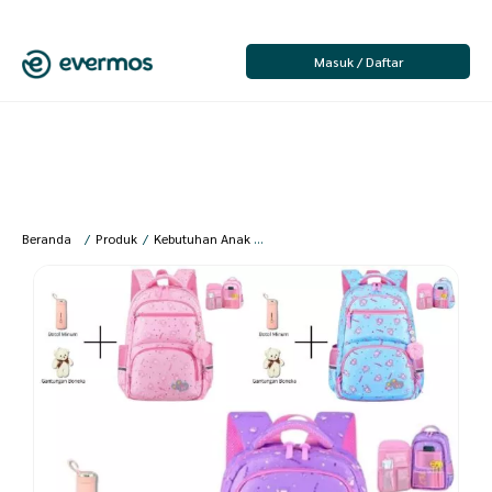
Masuk / Daftar
Beranda
/
Produk
/
Kebutuhan Anak & Bayi
/
Fashion Anak Perempuan
/
Ta