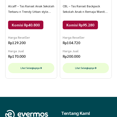
Alcaff – Tas Ransel Anak Sekolah
CBL – Tas Ransel Backpack
Terbaru n Trendy Urban style
Sekolah Anak n Remaja Wanita
Paket Combo 30x20x40 Coklat
Model Korea RBodyone
Kombinasi
CBLD27RBDYONE AllSize
Komisi Rp40.800
Komisi Rp95.280
PinkBaby
Harga Reseller
Harga Reseller
Rp
129.200
Rp
104.720
Harga Jual
Harga Jual
Rp
170.000
Rp
200.000
Lihat Selengkapnya
Lihat Selengkapnya
Tentang Kami