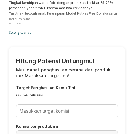
Tingkat kemiripan warna foto dengan produk asli sekitar 85-95%
perbedaan yang timbul karena ada nya efek cahaya
Tas Anak Sekolah Anak Perempuan Model Kulkas Free Boneka serta
Botol minum
Detail Produk
-Matrial bahan Dinir 300
Selengkapnya
-Size:43x30x17cm
-Terdapat 6 saku penyimpanan 1 ruang utama ,1 saku tengah,1 saku
lagi ada dibagian depan
1 saku nya ada dibelakang
--2 saku lagi bagian samping tampa ada tutup sleting
Hitung Potensi Untungmu!
-didalam nya terdapat sekat khusus untuk laptop disaku bagian tengah
ada dibagian saku utama
Mau dapat penghasilan berapa dari produk
Lapis dalam nya mengunakan saten tebal
ini? Masukkan targetmu!
-Tersedia dalam 3 pilihan warna
-pink
Target Penghasilan Kamu (Rp)
-ungu
-Biru
Contoh: 500.000
-Berat Produk;600 gram
-Cocok sekali untuk Anak Sekolah khusus nya .
Komisi per produk ini