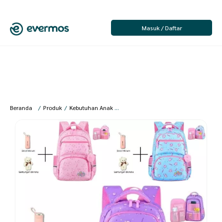
Masuk / Daftar
Beranda
/
Produk
/
Kebutuhan Anak & Bayi
/
Fashion Anak Perempuan
/
Ta