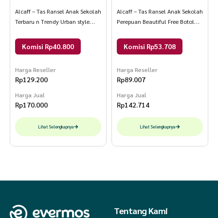
Alcaff – Tas Ransel Anak Sekolah
Alcaff – Tas Ransel Anak Sekolah
Terbaru n Trendy Urban style
Perepuan Beautiful Free Botol
Paket Combo 30x20x40 Hitam
Minum 30x20x40 biru
Polos
Komisi Rp40.800
Komisi Rp53.708
Harga Reseller
Harga Reseller
Rp
129.200
Rp
89.007
Harga Jual
Harga Jual
Rp
170.000
Rp
142.714
Lihat Selengkapnya
Lihat Selengkapnya
Tentang Kami