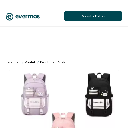
Masuk / Daftar
Beranda
/
Produk
/
Kebutuhan Anak & Bayi
/
Fashion Anak Perempuan
/
Ta