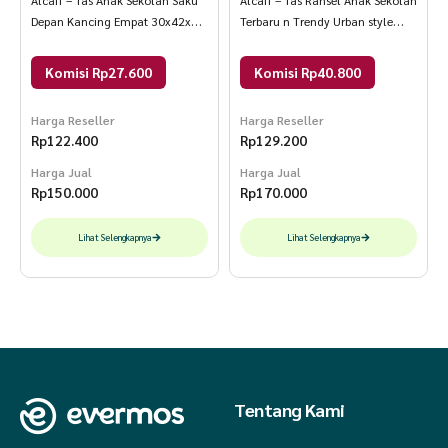
Depan Kancing Empat 30x42x12
Terbaru n Trendy Urban style
Navy polos
Paket Combo 30x20x40 Abu
Kombinasi
Komisi Rp27.600
Komisi Rp40.800
Harga Reseller
Harga Reseller
Rp
122.400
Rp
129.200
Harga Jual
Harga Jual
Rp
150.000
Rp
170.000
Lihat Selengkapnya
Lihat Selengkapnya
Tentang Kami