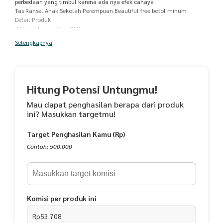
perbedaan yang timbul karena ada nya efek cahaya
Tas Ransel Anak Sekolah Perempuan Beautiful free botol minum
Detail Produk
-Matrial bahan Dinir 300
-Size:30x20x40 cm
Selengkapnya
-Terdapat 6 saku penyimpanan 1 ruang utama ,1 saku tengah,1 saku
lagi ada dibagian depan
1 saku nya ada dibelakang
--2 saku lagi bagian samping tampa ada tutup sleting
-didalam nya terdapat sekat khusus untuk laptop disaku bagian tengah
Hitung Potensi Untungmu!
ada dibagian saku utama
Lapis dalam nya mengunakan saten tebal
Mau dapat penghasilan berapa dari produk
-Tersedia dalam 4 pilihan warna
ini? Masukkan targetmu!
-Hitam,
-Pink
Target Penghasilan Kamu (Rp)
-biru
-ungu
Contoh: 500.000
-Berat Produk;400 gram
-Cocok sekali untuk Anak Sekolah khusus nya .
Komisi per produk ini
Rp53.708