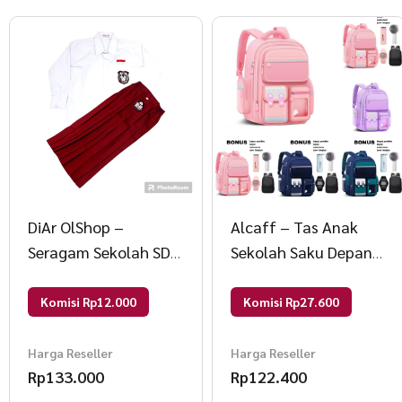
DiAr OlShop –
Alcaff – Tas Anak
Seragam Sekolah SD
Sekolah Saku Depan
Perempuan Set Kelas
Kancing Empat
6
30x42x12 ungu
Komisi Rp12.000
Komisi Rp27.600
Harga Reseller
Harga Reseller
Rp
133.000
Rp
122.400