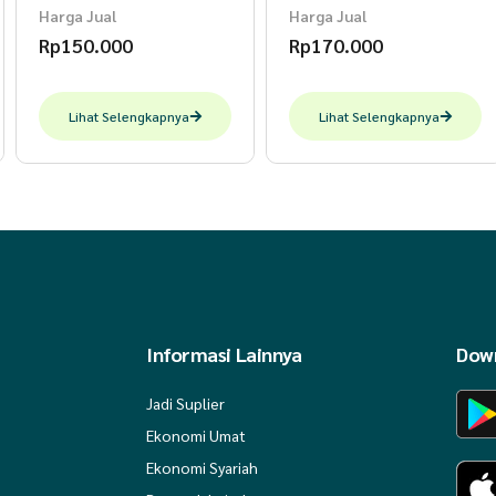
BAHAN KEMEJA
Harga Jual
Harga Jual
Rp
150.000
Rp
170.000
▪️Dobby Zafiera Printing Exclusive
Lihat Selengkapnya
Lihat Selengkapnya
BAHAN
▪️Selena (Inner)
▪️Ceruty Babydoll Printing Exclusive (Outer)
DETAIL KEMEJA DEWASA
Informasi Lainnya
Down
▪️Kerah reguler point collar
Jadi Suplier
▪️Lengan pendek available size XS-5XL; lengan pa
Ekonomi Umat
Ekonomi Syariah
▪️Saku Passepoille pada bagian dada sebelah kiri