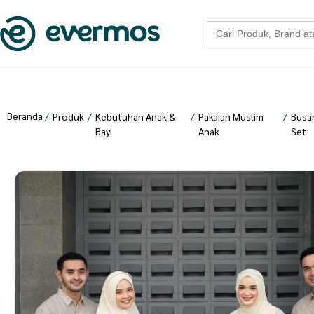
Search
for:
Beranda
/
Produk
/
Kebutuhan Anak &
/
Pakaian Muslim
/
Busan
Bayi
Anak
Set