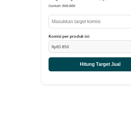
sarimbit 2026 bukan hanya menghadirkan motif yan
Contoh: 500.000
kaya.
Sarimbit Madinara menggabungkan motif bunga-
kesejukan taman serta ornamen geometris yang ter
khas Madinah. Perpaduan keduanya menciptakan 
Komisi per produk ini
membawa nuansa floral + etnik yang cantik.
Rp83.850
Dibuat dengan material Premium:
Hitung Target Jual
• Dobby Zafiera (Motif) yang lembut, breathable,
seharian.
• Selena (Inner) yang halus, ringan, sejuk, flowy, 
• Ceruty Babydoll Printing Exclusive (Outer) yang 
mudah kusut