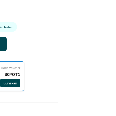
si terbaru
l
Kode Voucher
30POT1
Gunakan