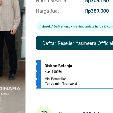
Harga Reseller
Rp
305.150
Harga Jual
Rp
389.000
Masuk / Daftar
untuk melihat update harga & komi
Daftar Reseller Yasmeera Officia
Diskon Belanja
s.d 100%
Min. Pembelian
Tanpa min. Transaksi