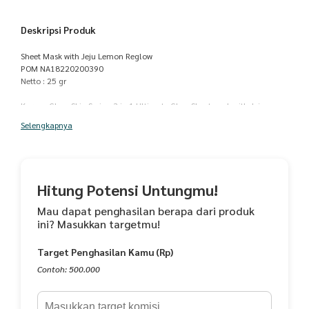
Deskripsi Produk
Sheet Mask with Jeju Lemon Reglow
POM NA18220200390
Netto : 25 gr
Korean Glass Skin Series: 3 in 1 Ultimate Glow Sheetmask with Jeju
Lemon
Selengkapnya
Glowing Instant dalam 15 menit
Sheet Mask terbaru dari Reglow, bisa digunakan hingga 4x seminggu.
Penggunaannya juga sangat mudah dan praktis, cukup ditempelkan ke
wajah dan didiamkan selama 15 menit.
Hitung Potensi Untungmu!
Dalam 15 menit, bahan aktif yang terkandung dalam essencenya akan
Mau dapat penghasilan berapa dari produk
meresap sempurna ke dalam kulit wajah dan memberikan kelembapan
ini? Masukkan targetmu!
ekstra.
Target Penghasilan Kamu (Rp)
Hasilnya, kulit wajah jadi lembab, halus, lembut, kenyal, glowing dan
bersinar seperti wanita Korea!
Contoh: 500.000
Siapa bilang skincarean itu ribet? Pakai 3 in 1 Ultimate Glow Sheetmask,
skincarean belum pernah sesimpel ini