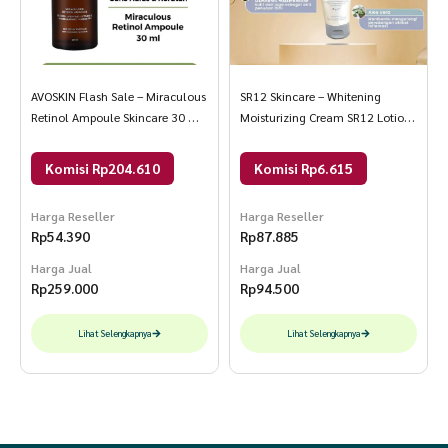
AVOSKIN Flash Sale – Miraculous
SR12 Skincare – Whitening
Retinol Ampoule Skincare 30 ml
Moisturizing Cream SR12 Lotion
Retinol Ampoule
Siang Mencerahkan Sekali Oles
Melembabkan Kulit
Komisi Rp204.610
Komisi Rp6.615
Harga Reseller
Harga Reseller
Rp
54.390
Rp
87.885
Harga Jual
Harga Jual
Rp
259.000
Rp
94.500
Lihat Selengkapnya
Lihat Selengkapnya