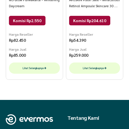
Daycream
Retinol Ampoule Skincare 30 ml
Retinol Ampoule
Komisi Rp2.550
Komisi Rp204.610
Harga Reseller
Harga Reseller
Rp
82.450
Rp
54.390
Harga Jual
Harga Jual
Rp
85.000
Rp
259.000
Lihat Selengkapnya
Lihat Selengkapnya
Tentang Kami