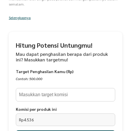
semalam.
Komposisi:
Selengkapnya
Fomes Officinalis Extract, Aqua DM, Carbomer, Triethanolamine,
Niacinamide, Quaternium 73, Phenoxyethanol, Aloe Barbadensis
Extract, PG, Glycerin, Salicylic Acid, Centella Asiatica Extract, Citrus
Lemon Fruit Extract.
Hitung Potensi Untungmu!
Cara Pemakaian:
Oleskan Acne Spot treatment pada area kulit wajah bekas jerawat
Mau dapat penghasilan berapa dari produk
ini? Masukkan targetmu!
Ijin Edar BPOM: NA18190122944
LPPOM-00150103990520
Target Penghasilan Kamu (Rp)
Masa simpan 1 tahun
Masa kadaluarsa 1 tahun
Contoh: 500.000
Netto 15g
Komisi per produk ini
Rp4.536