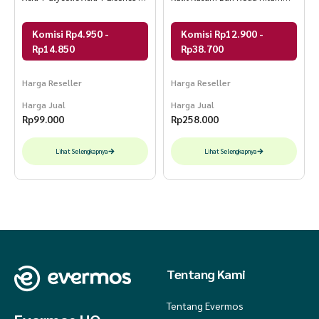
Allantoin + Sodium Hyaluronate
Pada Wajah 110 Ml Paket
100 Ml Serum Infused Cleanser
Bundling – Avoskin Official
Komisi Rp4.950 -
Komisi Rp12.900 -
Kojic Acid – Avoskin Official
Rp14.850
Rp38.700
Harga Reseller
Harga Reseller
Harga Jual
Harga Jual
Rp
99.000
Rp
258.000
Lihat Selengkapnya
Lihat Selengkapnya
Tentang Kami
Tentang Evermos