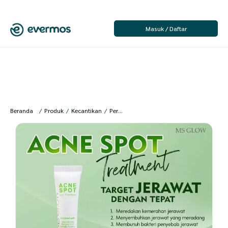
Masuk / Daftar
Beranda
/
Produk
/
Kecantikan
/
Perawatan Wajah
/
Penghilang Bekas Jera