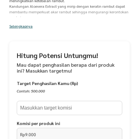
meningkatkan ketebalan rambut.⁠
Kandungan Aloevera Extract yang mirip dengan keratin rambut dapat
membantu memperkuat akar rambut sehingga mengurangi kerontokan
rambut.⁠
Selengkapnya
Cara Pemakaian: Cukup ambil produk secukupnya, gosokan ke telapak
tangan dan aplikasikan di area jenggot, kumis dan jambang.⁠
Ratakan dan pijat ringan hingga meresap. ⁠
Gunakan pada malam hari.⁠
Hitung Potensi Untungmu!
Kandungan :
Glycoenergizer
Mau dapat penghasilan berapa dari produk
Radiancyl
ini? Masukkan targetmu!
Bio-Keratin
Ginseng Extract
Target Penghasilan Kamu (Rp)
Ijin Edar BPOM: NA18201001272
Contoh: 500.000
LPPOM-00150103990520
Masa simpan 1 tahun
Masa kadaluarsa 1 tahun
Komisi per produk ini
Rp9.000