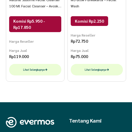
100 Ml Facial Cleanser – Avoskin
Wash
Official
Komisi Rp5.950 -
Komisi Rp2.250
Rp17.850
Harga Reseller
Rp
72.750
Harga Reseller
Harga Jual
Harga Jual
Rp
119.000
Rp
75.000
Lihat Selengkapnya
Lihat Selengkapnya
Tentang Kami