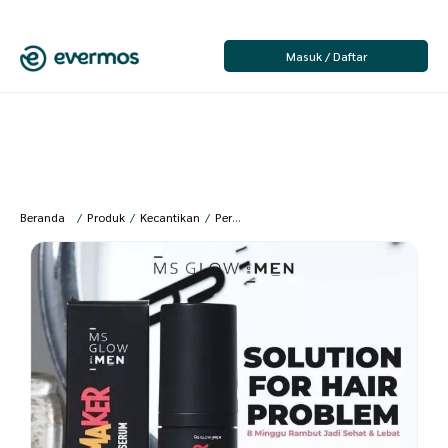
Masuk / Daftar
Beranda
/
Produk
/
Kecantikan
/
Perawatan Wajah
/
Serum Wajah & Mata
/