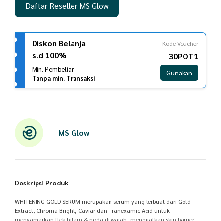
Daftar Reseller MS Glow
Diskon Belanja
Kode Voucher
s.d 100%
30POT1
Min. Pembelian
Gunakan
Tanpa min. Transaksi
MS Glow
Deskripsi Produk
WHITENING GOLD SERUM merupakan serum yang terbuat dari Gold
Extract, Chroma Bright, Caviar dan Tranexamic Acid untuk
menyamarkan flek hitam & noda di wajah, menguatkan skin barrier