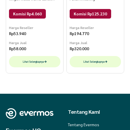
Tidak Bikin Bibir Kering Pecah-
Pecah
Komisi Rp4.060
Komisi Rp125.230
Harga Reseller
Harga Reseller
Rp
53.940
Rp
194.770
Harga Jual
Harga Jual
Rp
58.000
Rp
320.000
Lihat Selengkapnya
Lihat Selengkapnya
Tentang Kami
Tentang Evermos