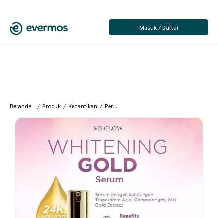
Masuk / Daftar
Beranda
/
Produk
/
Kecantikan
/
Perawatan Wajah
/
Serum Wajah & Mata
/