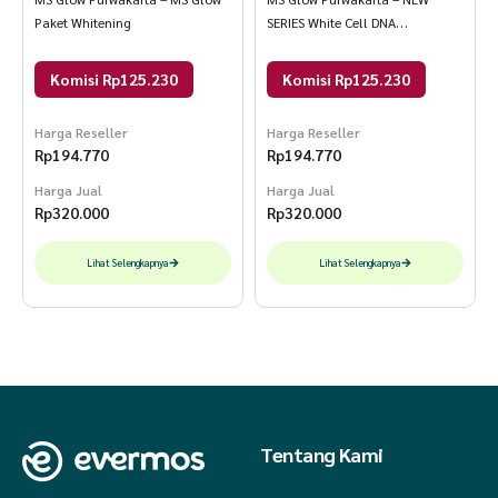
Paket Whitening
SERIES White Cell DNA
Antioxidant Series
Komisi Rp125.230
Komisi Rp125.230
Harga Reseller
Harga Reseller
Rp
194.770
Rp
194.770
Harga Jual
Harga Jual
Rp
320.000
Rp
320.000
Lihat Selengkapnya
Lihat Selengkapnya
Tentang Kami