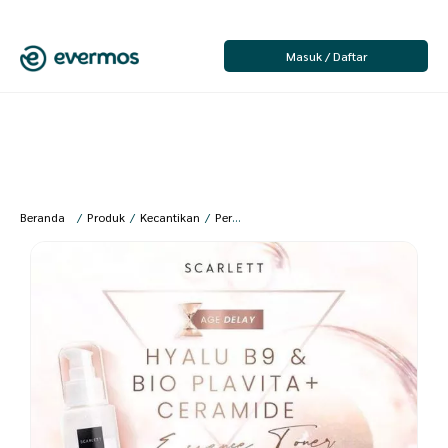
Masuk / Daftar
Beranda
/
Produk
/
Kecantikan
/
Perawatan Wajah
/
Serum Wajah & Mata
/