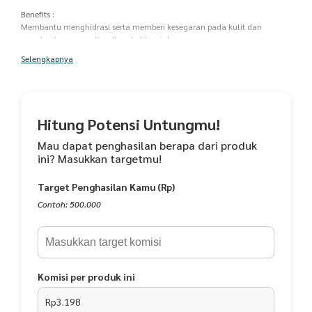
Benefits :
Membantu menghidrasi serta memberi kesegaran pada kulit dan
membantu mengoptimalkan kulit wajah.
Selengkapnya
Cara Pemakaian :
Aplikasikan Essence Toner ke telapak tangan
Tekan dengan lembut dan tepuk-tepuk perlahan ke kulit untuk
penyerapan yang sempurna
Hitung Potensi Untungmu!
Power Ingredients :
Allantonin, Hexapeptide-s, Hyaluronic Acid, Jeju Aloe Vera Extract, Triple
Mau dapat penghasilan berapa dari produk
Creamide Complex, Soybean Ferment Extract
ini? Masukkan targetmu!
No BPOM : NA18220104414
Target Penghasilan Kamu (Rp)
No. Halal: 1151248100720
Contoh: 500.000
Durasi masa simpan 2 tahun
Periode kadaluarsa 3 tahun
Komisi per produk ini
Rp3.198