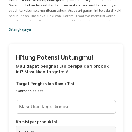
Garam ini bukan berasal dari laut melainkan dari hasil tambang yang
sudah terkubur selama ribuan tahun. Asal dari garam ini berada di kaki
pegunungan Himalaya, Pakistan. Garam Himalaya memiliki warna
merah muda/pink. Kandungan natrium klorida pada garam ini bisa
mencapai 98%. Kandungan mineral lainnya seperti zat besi, kalium,
Selengkapnya
magnesiaum, kalsium, dan sulfur. Warna merah muda pada garam
himalaya berasal dari kandungan zat besi di dalamnya. MANFAAT : 1.
Melengkapi Kebutuhan Mineral (sekitar 80 Mineral) 2. Mengandung
Antimikroba 3. Mempertahankan Hidrasi Tubuh 4. Menyeimbangkan pH
Tubuh 5. Menghilangkan Racun dalam Tubuh 6. Mendukung Fungsi
Hitung Potensi Untungmu!
Organ Tubuh 7. Dapat Mengontrol Tekanan Darah KOMPOSISI : 100%
Garam Himalaya Murni CARA KONSUMSI : - Digunakan sebagai bumbu
Mau dapat penghasilan berapa dari produk
masakan - Dijadikan campuran makanan Masa Penyimpanan: 12 Bulan
ini? Masukkan targetmu!
Setelah Pengiriman DINKES PIRT 215517101019021
Target Penghasilan Kamu (Rp)
Contoh: 500.000
Komisi per produk ini