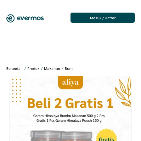
Masuk / Daftar
Beranda
/
Produk
/
Makanan
/
Bumbu Dapur
/
Bumbu masak instan
/
Aliy