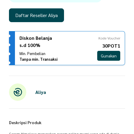
Daftar Reseller Aliya
Diskon Belanja
Kode Voucher
s.d 100%
30POT1
Min. Pembelian
Gunakan
Tanpa min. Transaksi
Aliya
Deskripsi Produk
Garam Himalaya merupakan garam paling murni yang ada di dunia.