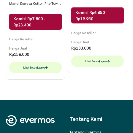
Mandi Dewasa Cotton Pile Towel
Sari DLUXE
Komisi Rp6.650 -
Komisi Rp7.800 -
Rp19.950
Rp23.400
Harga Reseller
Harga Reseller
Harga Jual
Rp
133.000
Harga Jual
Rp
156.000
Lihat Selengkapnya
Lihat Selengkapnya
Tentang Kami
Tentang Evermos