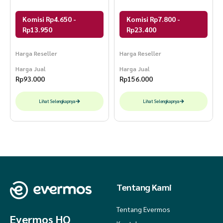
Sari DLUXE
Komisi Rp4.650 -
Komisi Rp7.800 -
Rp13.950
Rp23.400
Harga Reseller
Harga Reseller
Harga Jual
Harga Jual
Rp
93.000
Rp
156.000
Lihat Selengkapnya
Lihat Selengkapnya
Tentang Kami
Tentang Evermos
Evermos HQ