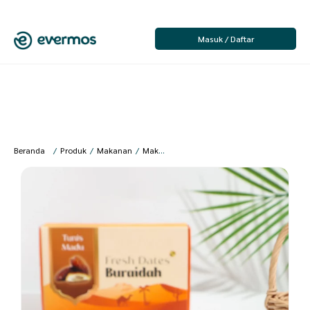
Masuk / Daftar
Beranda
/
Produk
/
Makanan
/
Makanan Segar
/
Buah
/
Aliya – Kurma Tun