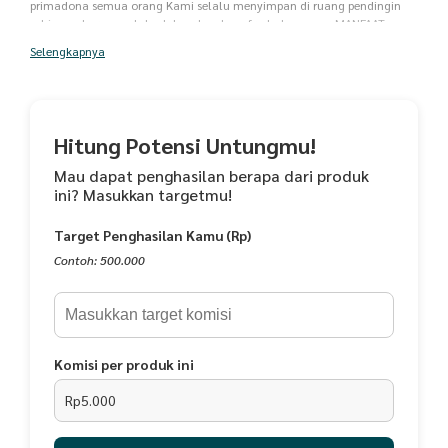
primadona semua orang Kami selalu menyimpan di ruang pendingin
sehingga barang selalu dalam keadaan fresh dan segar. MANFAAT : -
Menghindari Rematik -Serat Paling Baik Untuk Usus -Menghindari
Selengkapnya
Kanker Otak -Sumber Energi -Sumber Antionksidan -Melindungi
Kesehatan Jantung -Memperlancar Pencernaan -Aman Untuk Pasien
Hipertensi -Mencegah Anemia -Aman Untuk Diabetes Simpan didalam
lemari pendingin Masa penyimpanan 12 bulan sejak tanggal
pengiriman BPOM RI ML 317509157097
Hitung Potensi Untungmu!
Mau dapat penghasilan berapa dari produk
ini? Masukkan targetmu!
Target Penghasilan Kamu (Rp)
Contoh: 500.000
Komisi per produk ini
Rp5.000