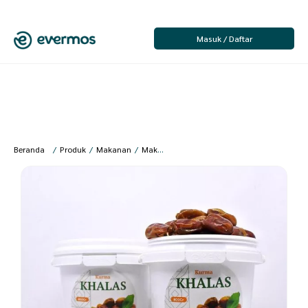
Masuk / Daftar
Beranda
/
Produk
/
Makanan
/
Makanan Segar
/
Buah
/
Sahabah Store – K