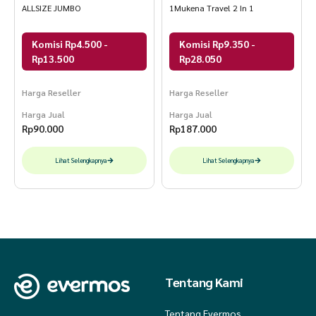
ALLSIZE JUMBO
1Mukena Travel 2 In 1
Komisi Rp4.500 -
Komisi Rp9.350 -
Rp13.500
Rp28.050
Harga Reseller
Harga Reseller
Harga Jual
Harga Jual
Rp
90.000
Rp
187.000
Lihat Selengkapnya
Lihat Selengkapnya
Tentang Kami
Tentang Evermos