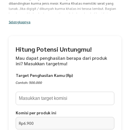
dibandingkan kurma jenis mesir. Kurma Khalas memiliki serat yang
lunak. Jika digigit / dikunyah kurma khalas ini terasa lembut. Bagian
luar kurma khalas kadang seperti masih terbungkus kulit ari tipis.
Rasanya manis. Informasi Produk Berat Bersih : 850 gr BPOM RIL :
Selengkapnya
317509129097 Expired produk kami minimal 6 bulan sejak tanggal
produk dikirim dan baiknya dikonsumsi dalam 3 bulan sejak barang
dikirim. Cara Penyimpanan : Kurma Khalas bisa tahan lama di suhu
ruangan. Namun lebih baik disimpan di dalam lemari pendingin agar
tahan lebih lama dan terhindar dari serangga. Pastikan kurma terhindar
Hitung Potensi Untungmu!
dari paparan sinar matahari langsung
Mau dapat penghasilan berapa dari produk
ini? Masukkan targetmu!
Target Penghasilan Kamu (Rp)
Contoh: 500.000
Komisi per produk ini
Rp6.900