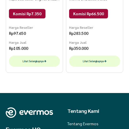
D14 Sneakers Sport 40 Hitam
Komisi Rp7.350
Komisi Rp66.500
Harga Reseller
Harga Reseller
Rp
97.650
Rp
283.500
Harga Jual
Harga Jual
Rp
105.000
Rp
350.000
Lihat Selengkapnya
Lihat Selengkapnya
Tentang Kami
Tentang Evermos