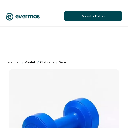
Masuk / Daftar
Beranda
/
Produk
/
Olahraga
/
Gym & Fitness
/
Alat Fitness
/
Girik – Barbel