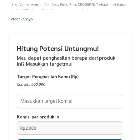
: 1 kg Variasi warna : Abu Abu, Pink, Biru. DESKRIPSI: Terbuat dari bahan
plastik HDPE dan PVC. Tahan guncangan sehingga sangat aman dan
nyaman untuk digunakan. Mudah dan praktis untuk digunakan.
Selengkapnya
Informasi berat dumbbell di embossed dalam Kg dan Lbs. Kuat, awet,
dan tahan lama.
Hitung Potensi Untungmu!
Mau dapat penghasilan berapa dari produk
ini? Masukkan targetmu!
Target Penghasilan Kamu (Rp)
Contoh: 500.000
Komisi per produk ini
Rp2.000