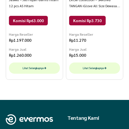
12 pcs AS Hitam
TANGAN iGlove All Size Dewasa
Hitam
Komisi Rp63.000
Komisi Rp3.730
Harga Reseller
Harga Reseller
Rp
1.197.000
Rp
11.270
Harga Jual
Harga Jual
Rp
1.260.000
Rp
15.000
Lihat Selengkapnya
Lihat Selengkapnya
Tentang Kami