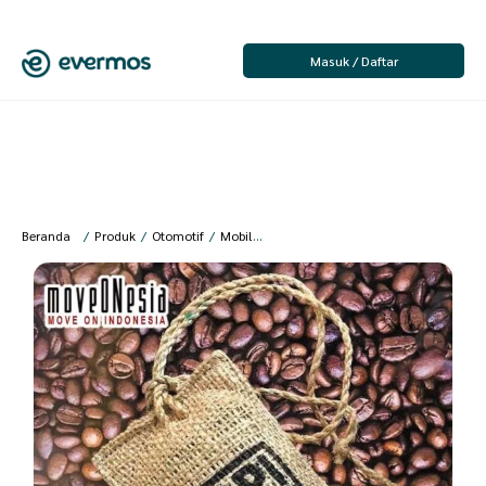
Masuk / Daftar
Beranda
/
Produk
/
Otomotif
/
Mobil
/
Pengharum Mobil
/
Moveonesia – Pe