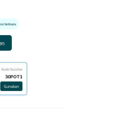
si terbaru
en
Kode Voucher
30POT1
Gunakan