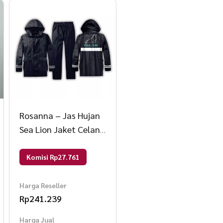
Rosanna – Jas Hujan
Sea Lion Jaket Celana
B01 2 Pcs Black
Komisi Rp27.761
Harga Reseller
Rp
241.239
Harga Jual