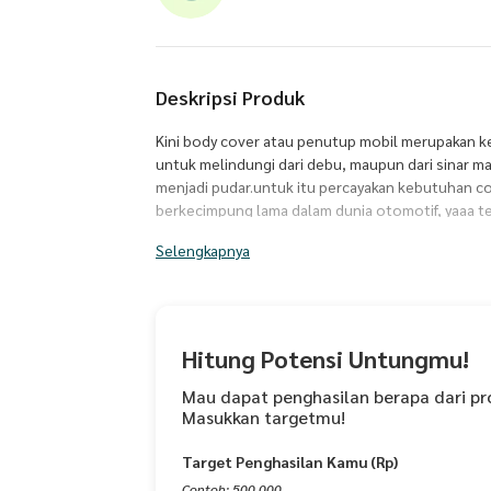
Deskripsi Produk
Kini body cover atau penutup mobil merupakan keb
untuk melindungi dari debu, maupun dari sinar m
menjadi pudar.untuk itu percayakan kebutuhan co
berkecimpung lama dalam dunia otomotif, yaaa ten
Sesuai Ukuran mobil- Terbuat dari Bahan 100% Po
Selengkapnya
setiap lekukan mobil- Dijahit Rapih- Waterproof d
cm x 260 cm x 170 cm (sesuai tipe mobil)
Hitung Potensi Untungmu!
Mau dapat penghasilan berapa dari pr
Masukkan targetmu!
Target Penghasilan Kamu (Rp)
Contoh: 500.000