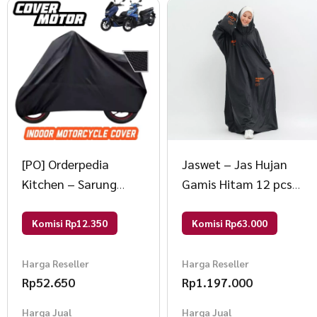
[PO] Orderpedia
Jaswet – Jas Hujan
Kitchen – Sarung
Gamis Hitam 12 pcs
Motor Matic Atau
AS Hitam
Bebek Serbaguna
Komisi Rp12.350
Komisi Rp63.000
400gr Random
Harga Reseller
Harga Reseller
Rp
52.650
Rp
1.197.000
Harga Jual
Harga Jual