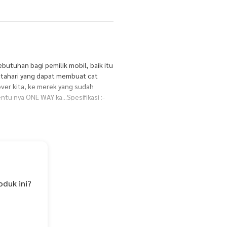
utuhan bagi pemilik mobil, baik itu
atahari yang dapat membuat cat
ver kita, ke merek yang sudah
tu nya ONE WAY ka...Spesifikasi :-
lyesther- dilengkapi karet kur pada
an Proteksi Sinar U.V Matahari440
oduk ini?