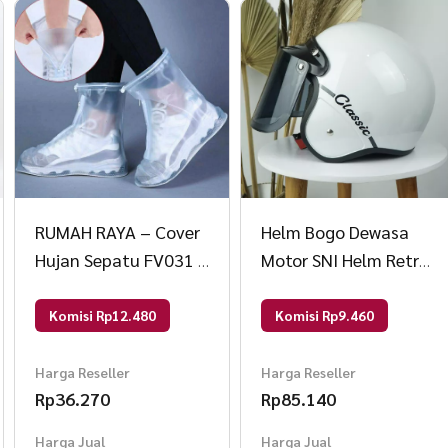
RUMAH RAYA – Cover
Helm Bogo Dewasa
Hujan Sepatu FV031 L
Motor SNI Helm Retro
Putih
Classic Warna Pastel
Cembung Hitam
Komisi Rp12.480
Komisi Rp9.460
Broken White
Harga Reseller
Harga Reseller
Rp
36.270
Rp
85.140
Harga Jual
Harga Jual