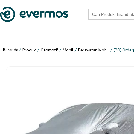
Search
for:
Beranda
/
Produk
/
Otomotif
/
Mobil
/
Perawatan Mobil
/
[PO] Order