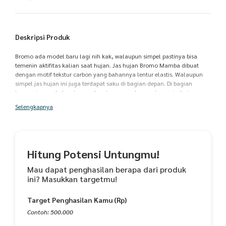
Deskripsi Produk
Bromo ada model baru lagi nih kak, walaupun simpel pastinya bisa
temenin aktifitas kalian saat hujan. Jas hujan Bromo Mamba dibuat
dengan motif tekstur carbon yang bahannya lentur elastis. Walaupun
simpel jas hujan ini juga terdapat saku di bagian depan. Di bagian
tangan juga ada karet yang dapat mencegah masuknya air dari
tangan.Keunggulan produk ini masih dibuat dengan sistem press yang
Selengkapnya
kuat sehingga air tidak tembus.DETAIL PRODUKORIGINAL BRAND
INDONESIABrand: BromoBahan: PVCWarna: HitamSize Chart: - Panjang
Baju 72 cm - Lebar Baju 61 cm - Panjang Celana 97 cm - Lebar Celana
36 cm Yuk tetap cintai produk dalam negri ya dan dapatkan produk ini
di toko kami, selamat berbelanja.
Hitung Potensi Untungmu!
Mau dapat penghasilan berapa dari produk
ini? Masukkan targetmu!
Target Penghasilan Kamu (Rp)
Contoh: 500.000