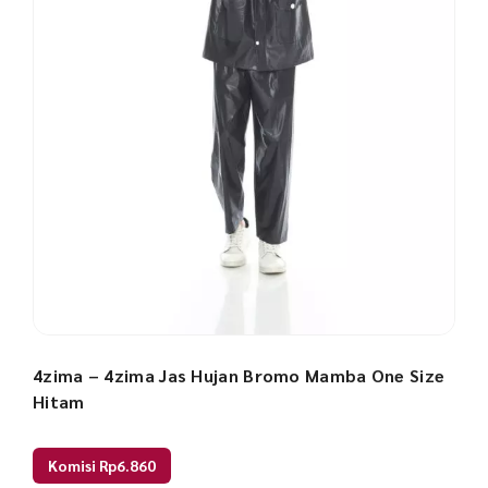
4zima – 4zima Jas Hujan Bromo Mamba One Size
Hitam
Komisi Rp6.860