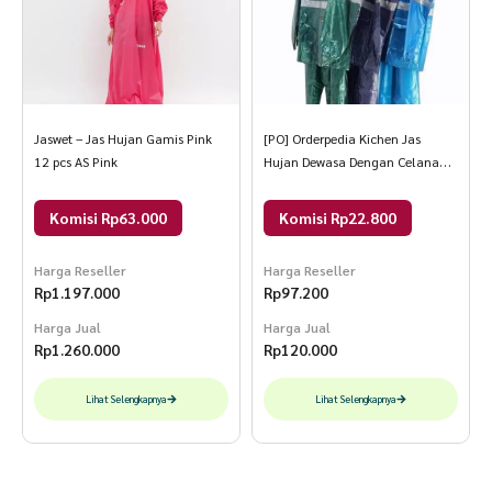
Jaswet – Jas Hujan Gamis Pink
[PO] Orderpedia Kichen Jas
12 pcs AS Pink
Hujan Dewasa Dengan Celana
Premium All Size Random
Komisi Rp63.000
Komisi Rp22.800
Harga Reseller
Harga Reseller
Rp
1.197.000
Rp
97.200
Harga Jual
Harga Jual
Rp
1.260.000
Rp
120.000
Lihat Selengkapnya
Lihat Selengkapnya