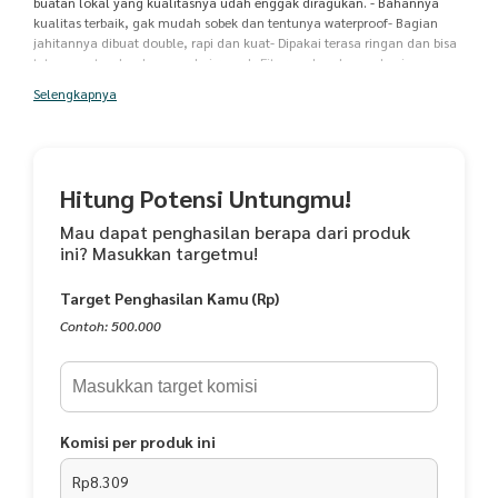
buatan lokal yang kualitasnya udah enggak diragukan. - Bahannya
kualitas terbaik, gak mudah sobek dan tentunya waterproof- Bagian
jahitannya dibuat double, rapi dan kuat- Dipakai terasa ringan dan bisa
tetap muat walau kamu pakai ransel- Fiturnya lengkap, ada zipper +
perekat di bagian atas sampai menutupi leher, ditambah karet di
Selengkapnya
pergelangan tangan makin aman dan nyaman- Dilengkapi hood yang
bisa diatur dengan talinya- Bagian punggung terdapat scotlight untuk
keamanan berkendara saat gelap atau malam hari- Didesain lebar jadi
fleksibel, bikin kamu tetap bisa bebas bergerak - Muat sampai ukuran
besarBahan : taslan waterproofAll Size Fit to XL*Panjang Badan 166 Cm
Hitung Potensi Untungmu!
*Lebar Dada 69 cm *Lingkar Dada 138 cm*Panjang Lengan 65
cm*Detail produk, resleting hanya sampai separuh badanBuruan order
Mau dapat penghasilan berapa dari produk
Jas Hujan Gamisnya! Jangan sampai kehabisan
ini? Masukkan targetmu!
Target Penghasilan Kamu (Rp)
Contoh: 500.000
Komisi per produk ini
Rp8.309