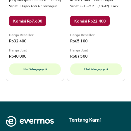
Sepatu Hujan Anti Air Serbaguna
Sepatu – H-212 L (40-42) Black
Random
Komisi Rp7.600
Komisi Rp22.400
Harga Reseller
Harga Reseller
Rp
32.400
Rp
65.100
Harga Jual
Harga Jual
Rp
40.000
Rp
87.500
Lihat Selengkapnya
Lihat Selengkapnya
Tentang Kami