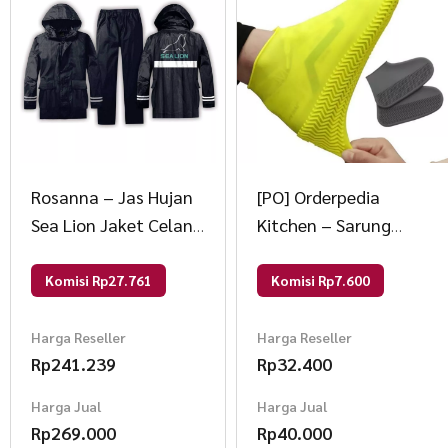
Rosanna – Jas Hujan
[PO] Orderpedia
Sea Lion Jaket Celana
Kitchen – Sarung
B01 2 Pcs Black
Sepatu Hujan Anti Air
Serbaguna Random
Komisi Rp27.761
Komisi Rp7.600
Harga Reseller
Harga Reseller
Rp
241.239
Rp
32.400
Harga Jual
Harga Jual
Rp
269.000
Rp
40.000