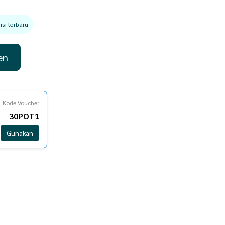
si terbaru
en
Kode Voucher
30POT1
Gunakan