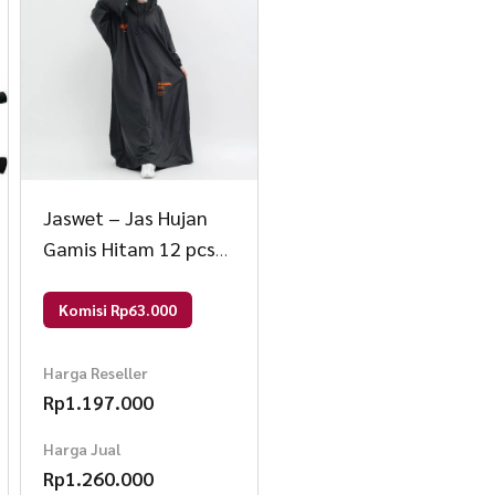
Jaswet – Jas Hujan
Gamis Hitam 12 pcs
AS Hitam
Komisi Rp63.000
Harga Reseller
Rp
1.197.000
Harga Jual
Rp
1.260.000