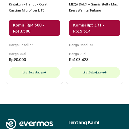
Kintakun – Handuk Coral
MEQA DAILY – Gamis Stella Maxi
Caspian Microfiber LITE
Dress Wanita Terbaru
Komisi Rp4.500 -
Komisi Rp5.171 -
Rp13.500
Rp15.514
Harga Reseller
Harga Reseller
Harga Jual
Harga Jual
Rp
90.000
Rp
103.428
Lihat Selengkapnya
Lihat Selengkapnya
Tentang Kami