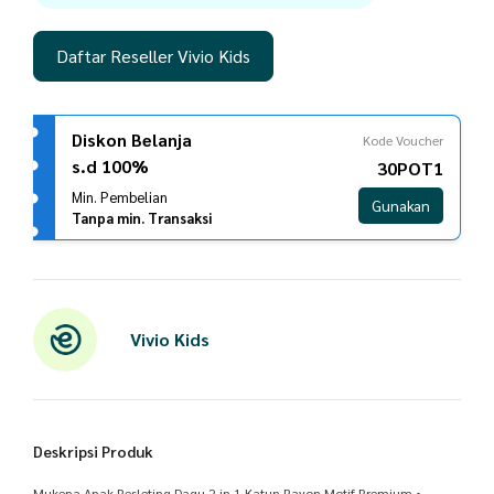
Daftar Reseller Vivio Kids
Diskon Belanja
Kode Voucher
s.d 100%
30POT1
Min. Pembelian
Gunakan
Tanpa min. Transaksi
Vivio Kids
Deskripsi Produk
Mukena Anak Resleting Dagu 2 in 1 Katun Rayon Motif Premium •