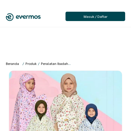
Masuk / Daftar
Beranda
/
Produk
/
Peralatan Ibadah
/
Anak Perempuan
/
Mukena Anak
/
V