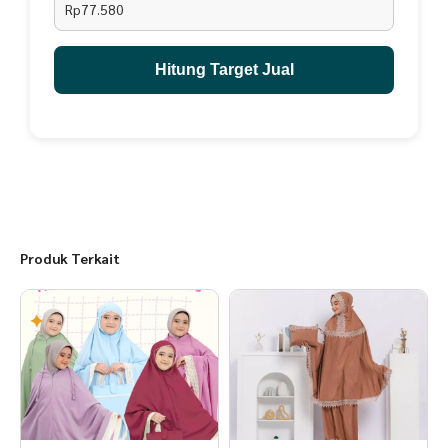
Rp77.580
Ukuran XXL (Perkiraan usia 13 - 15 tahun)
*Maksimal tinggi badan anak 155 cm
Hitung Target Jual
Panjang depan 110cm
panjang belakang 120 cm
Panjang rok 110 cm
Lebar 60 cm
-Garansi 100% apabila terjadi kesalahan dalam pengiriman atau
barang cacat.
Mohon sesuaikan kembali dengan badan anaknya karena setiap anak
memiliki ukuran badan yang berbeda-beda. Terima kasih
Produk Terkait
Saran Pencucian :
- Cuci dengan cara manual/cuci pakai tangan
- Jangan direndam terlalu lama
- Jemur kain langsung di bawah sinar matahari
- Setrika kain dengan suhu panas yang rendah