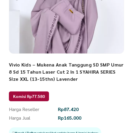
Vivio Kids – Mukena Anak Tanggung SD SMP Umur
8 Sd 15 Tahun Laser Cut 2 In 1 SYAHIRA SERIES
SIze XXL (13-15thn) Lavender
Komisi Rp77.580
Harga Reseller
Rp
87.420
Harga Jual
Rp
165.000
Masuk / Daftar
untuk melihat update harga & komisi terbaru