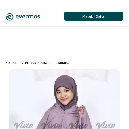
Masuk / Daftar
Beranda
/
Produk
/
Peralatan Ibadah
/
Anak Perempuan
/
Mukena Anak
/
V