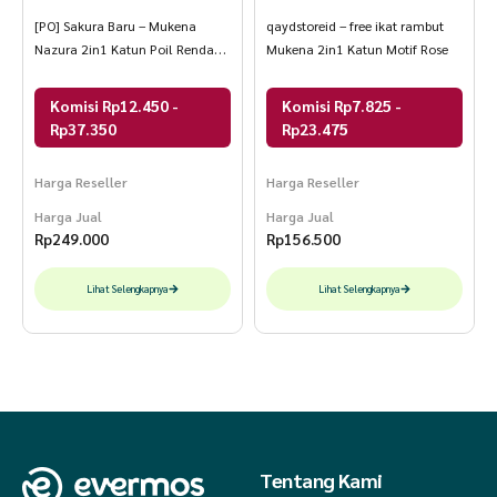
[PO] Sakura Baru – Mukena
qaydstoreid – free ikat rambut
Nazura 2in1 Katun Poil Renda
Mukena 2in1 Katun Motif Rose
Giper Elegant
Komisi Rp12.450 -
Komisi Rp7.825 -
Rp37.350
Rp23.475
Harga Reseller
Harga Reseller
Harga Jual
Harga Jual
Rp
249.000
Rp
156.500
Lihat Selengkapnya
Lihat Selengkapnya
Tentang Kami