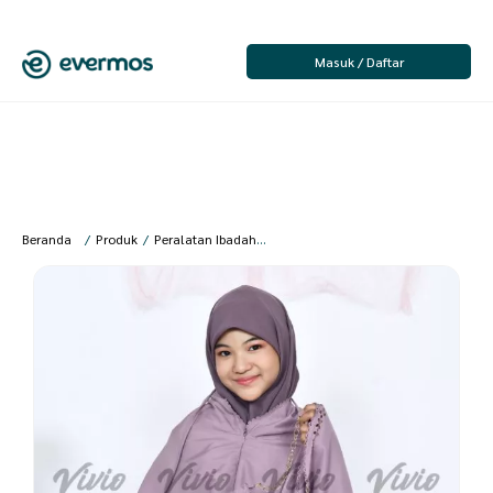
Masuk / Daftar
Beranda
/
Produk
/
Peralatan Ibadah
/
Anak Perempuan
/
Mukena Anak
/
V