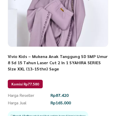
Vivio Kids – Mukena Anak Tanggung SD SMP Umur
8 Sd 15 Tahun Laser Cut 2 In 1 SYAHIRA SERIES
SIze XXL (13-15thn) Sage
Komisi Rp77.580
Harga Reseller
Rp
87.420
Harga Jual
Rp
165.000
Masuk / Daftar
untuk melihat update harga & komisi terbaru