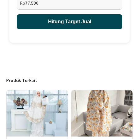
Rp77.580
Ukuran XXL (Perkiraan usia 13 - 15 tahun)
*Maksimal tinggi badan anak 155 cm
Hitung Target Jual
Panjang depan 110cm
panjang belakang 120 cm
Panjang rok 110 cm
Lebar 60 cm
-Garansi 100% apabila terjadi kesalahan dalam pengiriman atau
barang cacat.
Mohon sesuaikan kembali dengan badan anaknya karena setiap anak
memiliki ukuran badan yang berbeda-beda. Terima kasih
Produk Terkait
Saran Pencucian :
- Cuci dengan cara manual/cuci pakai tangan
- Jangan direndam terlalu lama
- Jemur kain langsung di bawah sinar matahari
- Setrika kain dengan suhu panas yang rendah