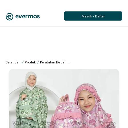
Masuk / Daftar
Beranda
/
Produk
/
Peralatan Ibadah
/
Anak Perempuan
/
Mukena Anak
/
V