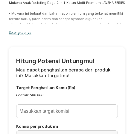
Mukena Anak Resleting Dagu 2 in 1 Katun Motif Premium LAVSHA SERIES
• Mukena ini terbuat dari bahan rayon premium yang terkenal memiliki
texture halus, jatoh,adem dan sangat nyaman digunakan
• Bawahan Mukena bahan katun premium yang halus,adem dan jatoh
• Gratis Tas ransel cantik dan lucu sehingga mudah dibawa bepergian
Selengkapnya
• Motif yang cantik dengan warna-warna cerah yang cocok untuk anak-
anak
• Terdapat karet elastis dan rempel mahkota pada bagian dahi untuk
membuat nyaman saat si kecil memakainya
• Resleting dagu untuk memudahkan anak dalam memakainya tanpa
Hitung Potensi Untungmu!
perlu membuka hijab
• Ornamen rempel kalung dan rempel bawah semakin memberikan
Mau dapat penghasilan berapa dari produk
kesan cantik dan mewah pada mukena LAVSHA SERIES ini
ini? Masukkan targetmu!
Spesifikasi :
Target Penghasilan Kamu (Rp)
Kain Atasan : Rayon Premium High Quality
Kain Bawahan + Ornamen : Katun Premium High Quality
Contoh: 500.000
1 Set Mukena+Bawahan+Tas Ransel
1 kg muat 2 pcs
Detail Ukuran :
Komisi per produk ini
Ukuran M (Perkiraan usia 3 - 6 tahun)
*Maksimal tinggi badan anak 100 cm