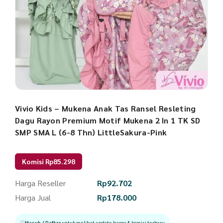
Vivio Kids – Mukena Anak Tas Ransel Resleting
Dagu Rayon Premium Motif Mukena 2 In 1 TK SD
SMP SMA L (6-8 Thn) LittleSakura-Pink
Komisi Rp85.298
Harga Reseller
Rp
92.702
Harga Jual
Rp
178.000
Masuk / Daftar
untuk melihat update harga & komisi terbaru