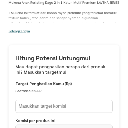
Mukena Anak Resleting Dagu 2 in 1 Katun Motif Premium LAVSHA SERIES
• Mukena ini terbuat dari bahan rayon premium yang terkenal memiliki
texture halus, jatoh,adem dan sangat nyaman digunakan
• Bawahan Mukena bahan katun premium yang halus,adem dan jatoh
• Gratis Tas ransel cantik dan lucu sehingga mudah dibawa bepergian
Selengkapnya
• Motif yang cantik dengan warna-warna cerah yang cocok untuk anak-
anak
• Terdapat karet elastis dan rempel mahkota pada bagian dahi untuk
membuat nyaman saat si kecil memakainya
• Resleting dagu untuk memudahkan anak dalam memakainya tanpa
Hitung Potensi Untungmu!
perlu membuka hijab
• Ornamen rempel kalung dan rempel bawah semakin memberikan
Mau dapat penghasilan berapa dari produk
kesan cantik dan mewah pada mukena LAVSHA SERIES ini
ini? Masukkan targetmu!
Spesifikasi :
Target Penghasilan Kamu (Rp)
Kain Atasan : Rayon Premium High Quality
Kain Bawahan + Ornamen : Katun Premium High Quality
Contoh: 500.000
1 Set Mukena+Bawahan+Tas Ransel
1 kg muat 2 pcs
Detail Ukuran :
Komisi per produk ini
Ukuran M (Perkiraan usia 3 - 6 tahun)
*Maksimal tinggi badan anak 100 cm