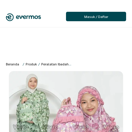
Masuk / Daftar
Beranda
/
Produk
/
Peralatan Ibadah
/
Anak Perempuan
/
Mukena Anak
/
V