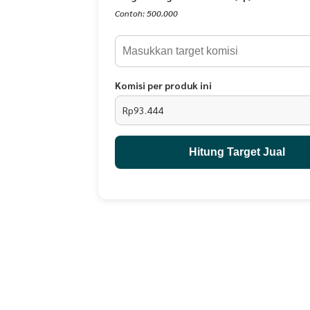
Kain Atasan : Rayon Premium High Quality
Contoh: 500.000
Kain Bawahan + Ornamen : Katun Premium High Qu
1 Set Mukena+Bawahan+Tas Ransel
1 kg muat 2 pcs
Detail Ukuran :
Komisi per produk ini
Rp93.444
Ukuran M (Perkiraan usia 3 - 6 tahun)
*Maksimal tinggi badan anak 100 cm
Panjang Depan Atasan : 80 cm
Hitung Target Jual
Panjang Belakang Atasan : 90 cm
Panjang Rok : 85 cm
Lebar Rok : 55 cm
Ukuran L (Perkiraan usia 6 - 8 tahun)
*Maksimal tinggi badan anak 120 cm
Panjang Depan Atasan : 90 cm
Panjang Belakang Atasan : 100 cm
Panjang Rok : 90 cm
Lebar Rok : 55 cm