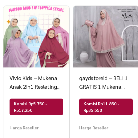
Vivio Kids – Mukena
qaydstoreid – BELI 1
Anak 2in1 Resleting
GRATIS 1 Mukena
Dagu 4 sampai 13
2in1 Misella Renda
Tahun
Mewah
Komisi Rp5.750 -
Komisi Rp11.850 -
Rp17.250
Rp35.550
Harga Reseller
Harga Reseller