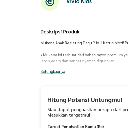
Vivio Kids
Deskripsi Produk
Mukena Anak Resleting Dagu 2 in 1 Katun Motif 
• Mukena ini terbuat dari bahan rayon premium ya
jatoh,adem dan sangat nyaman digunakan
• Bawahan Mukena bahan katun premium yang hal
Selengkapnya
• Gratis Tas ransel cantik dan lucu sehingga mud
• Motif yang cantik dengan warna-warna cerah y
• Terdapat karet elastis dan rempel mahkota pa
nyaman saat si kecil memakainya
• Resleting dagu untuk memudahkan anak dalam
Hitung Potensi Untungmu!
hijab
• Ornamen rempel kalung dan rempel bawah sema
Mau dapat penghasilan berapa dari pr
Masukkan targetmu!
mewah pada mukena LAVSHA SERIES ini
Target Penghasilan Kamu (Rp)
Spesifikasi :