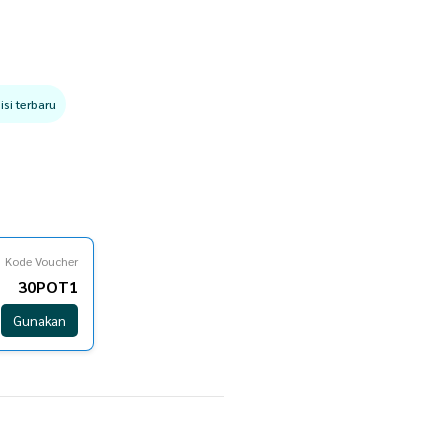
si terbaru
Kode Voucher
30POT1
Gunakan