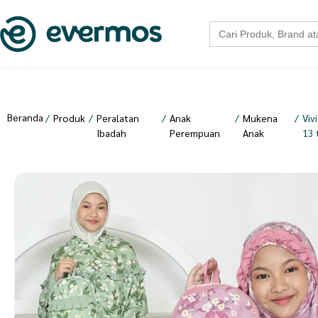
Search
for:
Beranda
/
Produk
/
Peralatan
/
Anak
/
Mukena
/
Viv
Ibadah
Perempuan
Anak
13 