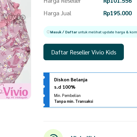
Harga Reseller
Rp
101.556
Harga Jual
Rp
195.000
Masuk / Daftar
untuk melihat update harga & komi
Daftar Reseller Vivio Kids
Diskon Belanja
s.d 100%
Min. Pembelian
Tanpa min. Transaksi