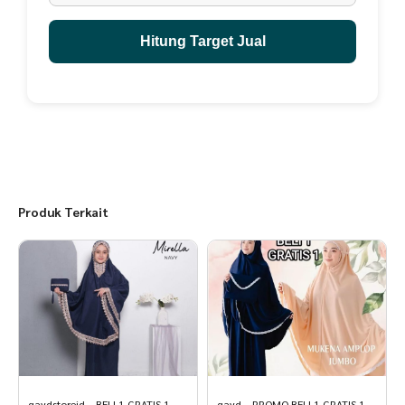
Saran Pencucian > manual menggunakan tangan
Rendam peci hitam berbahan beludru di dalam air yang sudah
dicampur dengan deterjen.
Hitung Target Jual
Diamkan beberapa saat peci hitam sampai kotorannya keluar
Bilas peci hitam berbahan beludru sampai bersih.
Produk Terkait
qaydstoreid – BELI 1 GRATIS 1
qayd – PROMO BELI 1 GRATIS 1