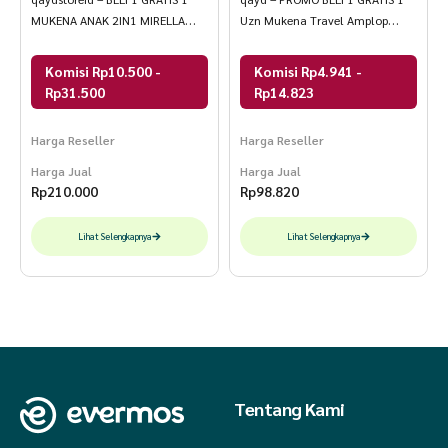
MUKENA ANAK 2IN1 MIRELLA
Uzn Mukena Travel Amplop
KATUN MIKRO PREMIUM
Jumbo Renda Bahan Hyget
Komisi Rp10.500 -
Komisi Rp4.941 -
Rp31.500
Rp14.823
Harga Reseller
Harga Reseller
Harga Jual
Harga Jual
Rp
210.000
Rp
98.820
Lihat Selengkapnya
Lihat Selengkapnya
Tentang Kami