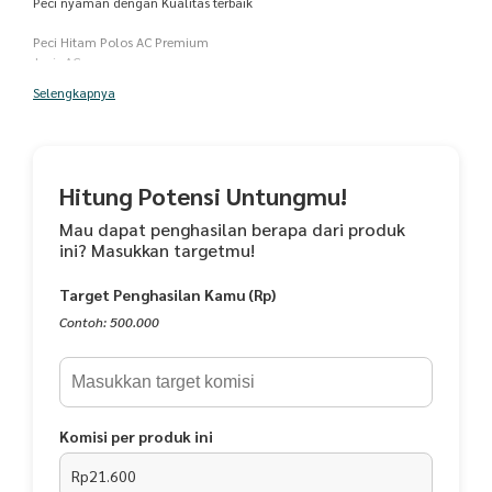
Peci nyaman dengan Kualitas terbaik
Peci Hitam Polos AC Premium
Jenis AC
Bahan PREMIUM yaitu Falcon (import Korea)
Selengkapnya
- Peci khas orang Indonesia
- Produk unggulan dengan bahan
berkualitas tinggi
- Dibuat dari bahan Falcon yang diimport
Hitung Potensi Untungmu!
langsung dari Korea
- Jahitan rapih dan nyaman dipakai
Mau dapat penghasilan berapa dari produk
ini? Masukkan targetmu!
Tinggi 9 cm
Nomor 4-10 = 4,5,6,7,8,9,10
Target Penghasilan Kamu (Rp)
Ukuran lingkar kepala -+
Contoh: 500.000
No 4 = 54 cm
No 5 = 55 cm
No 6 = 56 cm
No 7 = 57 cm
No 8 = 58 cm
Komisi per produk ini
No 9 = 59 cm
No 10 = 60 cm
Rp21.600