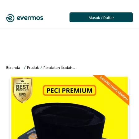
Masuk / Daftar
Beranda
/
Produk
/
Peralatan Ibadah
/
Pria
/
Peci Dewasa
/
Al Akrom Group