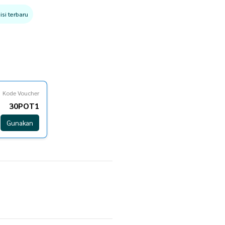
si terbaru
Kode Voucher
30POT1
Gunakan