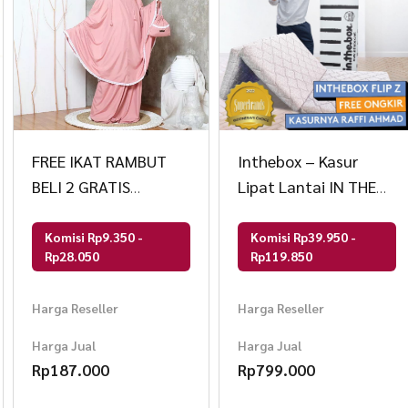
FREE IKAT RAMBUT
Inthebox – Kasur
BELI 2 GRATIS
Lipat Lantai IN THE
1Mukena Travel 2 In 1
BOX FLIP Z – gratis
bantal & tas kasur
Komisi Rp9.350 -
Komisi Rp39.950 -
Rp28.050
Rp119.850
lipat F388FZ-LL2P-
160NTR
Harga Reseller
Harga Reseller
Harga Jual
Harga Jual
Rp
187.000
Rp
799.000