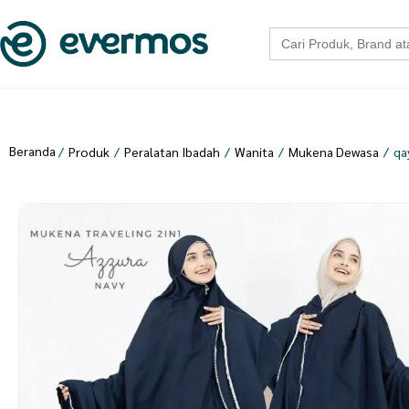
Search
for:
Beranda
/
Produk
/
Peralatan Ibadah
/
Wanita
/
Mukena Dewasa
/
qa