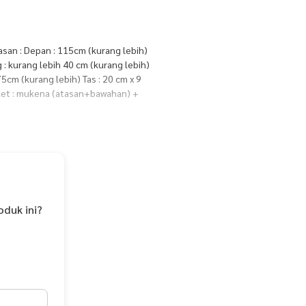
san : Depan : 115cm (kurang lebih)
 : kurang lebih 40 cm (kurang lebih)
5cm (kurang lebih) Tas : 20 cm x 9
aket : mukena (atasan+bawahan) +
: ikat Ukuran Tas : -+ 22 cm x -+ 9
mencucinya dengan tangan
pemutih - Setrika dengan suhu
aitu mukena azura free tas Video -
oduk ini?