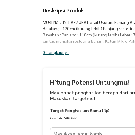
Deskripsi Produk
MUKENA 2 IN 1 AZZURA Detail Ukuran: Panjang Ata
Belakang : 120cm (kurang lebih) Panjang resleting
Bawahan : Panjang : 118cm (kurang lebih) Lebar : 7
cm tas memakai resleting Bahan : Katun Mikro P
tas pouch Bisa dijadikan mukena ponco Tali kepala 
Selengkapnya
cm Cara perawatan mukena : - Disarankan untuk 
(handwash) - Hindari detergen yang mengandung 
hangat Note: Free gift dengan model yang sama y
Hitung Potensi Untungmu!
Mau dapat penghasilan berapa dari pr
Masukkan targetmu!
Target Penghasilan Kamu (Rp)
Contoh: 500.000