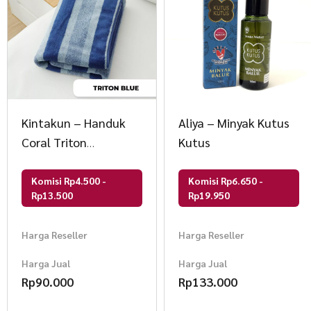
Kintakun – Handuk
Aliya – Minyak Kutus
Coral Triton
Kutus
Microfiber LITE
Komisi Rp4.500 -
Komisi Rp6.650 -
Rp13.500
Rp19.950
Harga Reseller
Harga Reseller
Harga Jual
Harga Jual
Rp
90.000
Rp
133.000