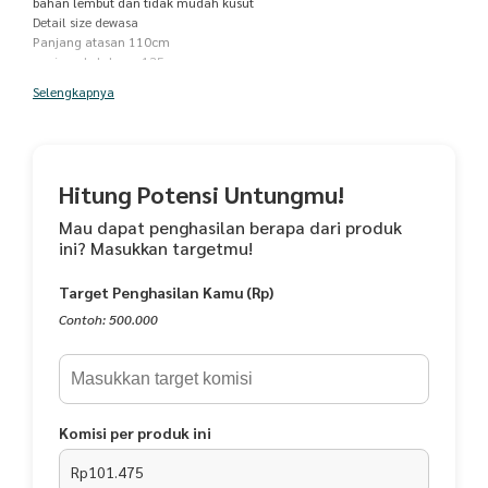
bahan lembut dan tidak mudah kusut
Detail size dewasa
Panjang atasan 110cm
panjang belakang 135cm
lingkar pinggang 120cm
Selengkapnya
panjang rok 115
saran pencucian bisa menggunakan mesin cuci
FREE MUKENA WARNA RANDOM
BELI 1 GRATIS 1 Mukena 2in1 Misella Renda Mewah
Hitung Potensi Untungmu!
Mau dapat penghasilan berapa dari produk
ini? Masukkan targetmu!
Target Penghasilan Kamu (Rp)
Contoh: 500.000
Komisi per produk ini
Rp101.475