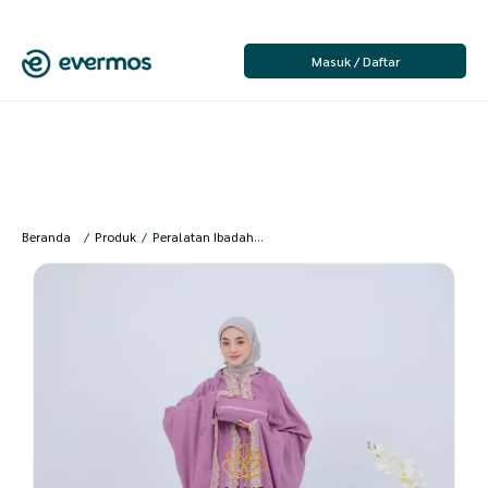
Masuk / Daftar
Beranda
/
Produk
/
Peralatan Ibadah
/
Wanita
/
Mukena Dewasa
/
qaydstor