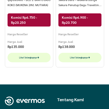
KOKO (MUKENA 2IN1 MUTIARA)
Sakura Penutup Dagu Travelling
2in1
Komisi Rp6.750 -
Komisi Rp6.900 -
Rp20.250
Rp20.700
Harga Reseller
Harga Reseller
Harga Jual
Harga Jual
Rp
135.000
Rp
138.000
Lihat Selengkapnya
Lihat Selengkapnya
Tentang Kami