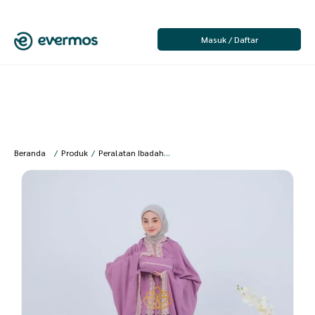
Masuk / Daftar
Beranda
/
Produk
/
Peralatan Ibadah
/
Wanita
/
Mukena Dewasa
/
qaydsto