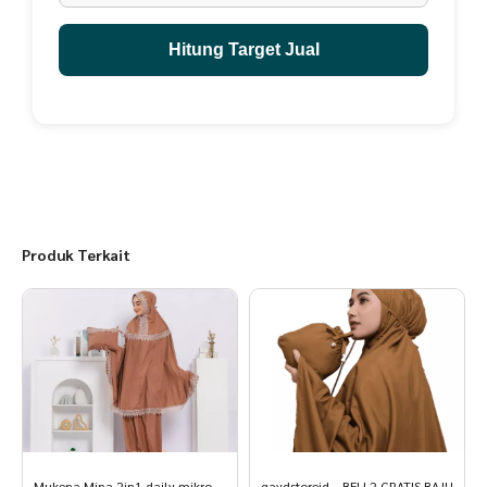
Hitung Target Jual
Produk Terkait
Mukena Mina 2in1 daily mikro
qaydstoreid – BELI 2 GRATIS BAJU