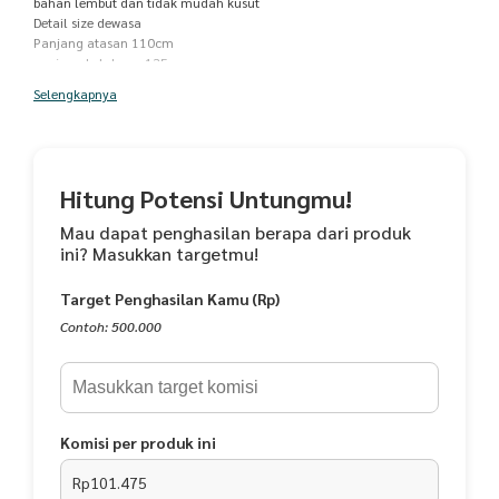
bahan lembut dan tidak mudah kusut
Detail size dewasa
Panjang atasan 110cm
panjang belakang 135cm
lingkar pinggang 120cm
Selengkapnya
panjang rok 115
saran pencucian bisa menggunakan mesin cuci
FREE MUKENA WARNA RANDOM
BELI 1 GRATIS 1 Mukena 2in1 Misella Renda Mewah
Hitung Potensi Untungmu!
Mau dapat penghasilan berapa dari produk
ini? Masukkan targetmu!
Target Penghasilan Kamu (Rp)
Contoh: 500.000
Komisi per produk ini
Rp101.475